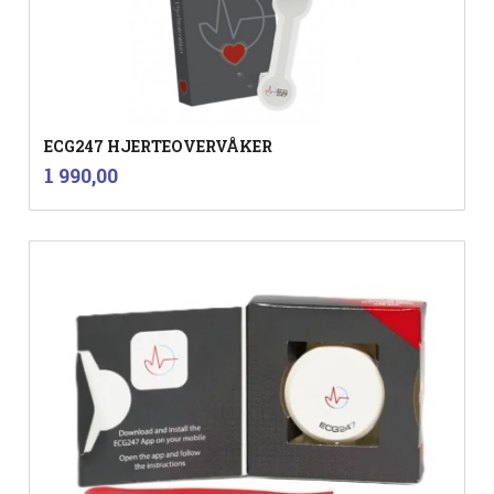
ECG247 HJERTEOVERVÅKER
inkl.
Pris
1 990,00
mva.