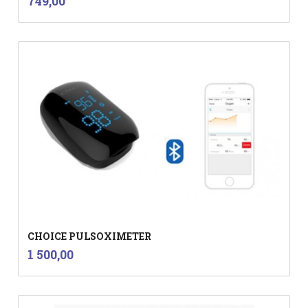
Pris
749,00
mva.
CHOICE PULSOXIMETER
inkl.
Pris
1 500,00
mva.