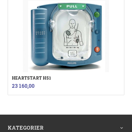
HEARTSTART HS1
inkl.
Pris
23 160,00
mva.
KATEGORIER