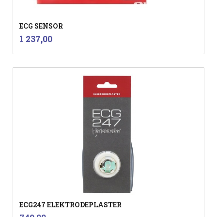
ECG SENSOR
inkl.
Pris
1 237,00
mva.
ECG247 ELEKTRODEPLASTER
inkl.