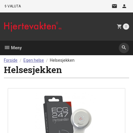
Gå
VALUTA
til
innholdet
0
Meny
Forside
Egen helse
Helsesjekken
Helsesjekken