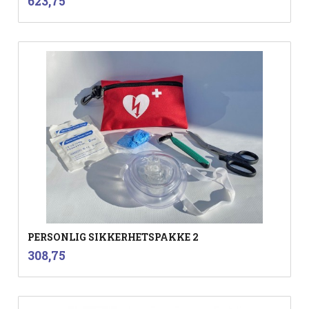
Pris
623,75
mva.
PERSONLIG SIKKERHETSPAKKE 2
inkl.
Pris
308,75
mva.