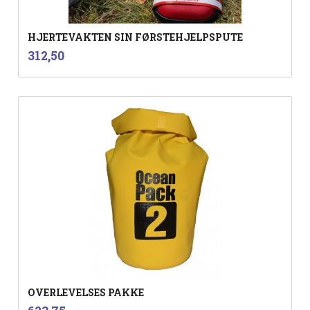
HJERTEVAKTEN SIN FØRSTEHJELPSPUTE
inkl.
Pris
312,50
mva.
OVERLEVELSES PAKKE
inkl.