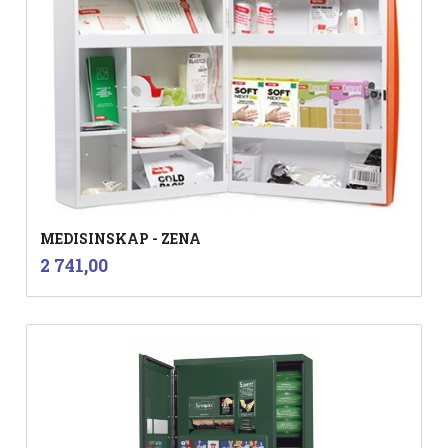
MEDISINSKAP - ZENA
inkl.
Pris
2 741,00
mva.