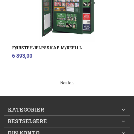
FØRSTEHJELPSSKAP M/REFILL
inkl.
Pris
6 893,00
mva.
Neste ›
KATEGORIER
BESTSELGERE
DIN KONTO