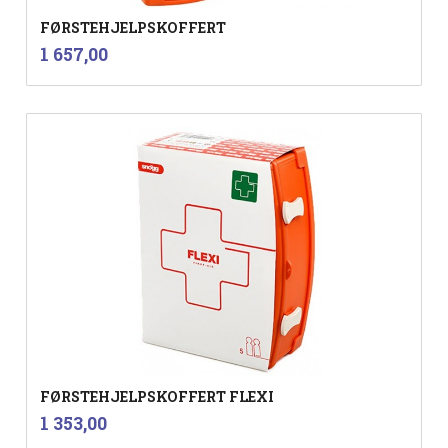
FØRSTEHJELPSKOFFERT
inkl.
Pris
1 657,00
mva.
FØRSTEHJELPSKOFFERT FLEXI
inkl.
Pris
1 353,00
mva.