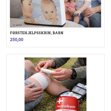
FØRSTEHJELPSSKRIN, BARN
inkl.
Pris
250,00
mva.