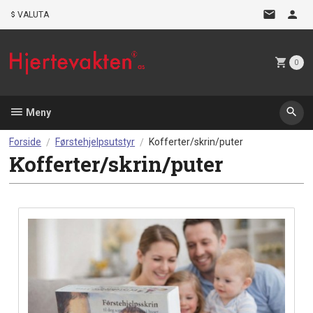
Gå
VALUTA
til
innholdet
0
Meny
Forside
Førstehjelpsutstyr
Kofferter/skrin/puter
Kofferter/skrin/puter