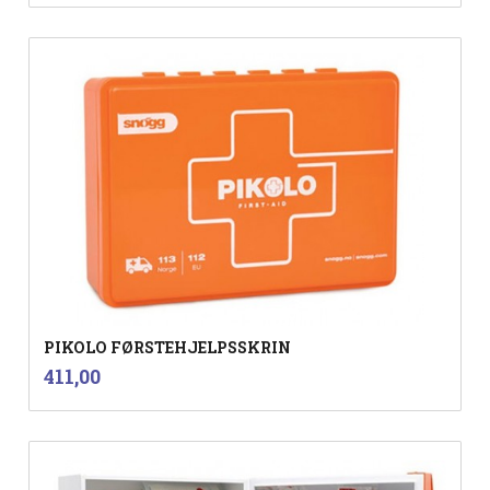
PIKOLO FØRSTEHJELPSSKRIN
inkl.
Pris
411,00
mva.