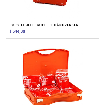
FØRSTEHJELPSKOFFERT HÅNDVERKER
inkl.
Pris
1 644,00
mva.