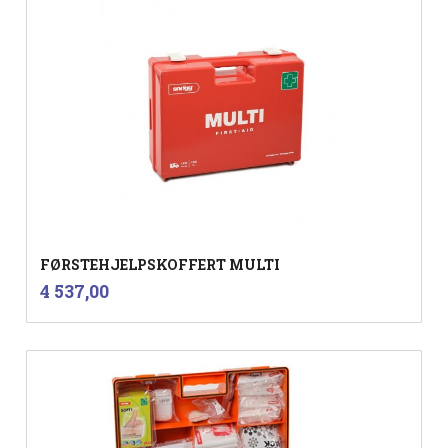
FØRSTEHJELPSKOFFERT MULTI
inkl.
Pris
4 537,00
mva.