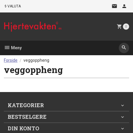
Gå
VALUTA
til
innholdet
0
Meny
Forside
veggoppheng
veggoppheng
KATEGORIER
BESTSELGERE
DIN KONTO