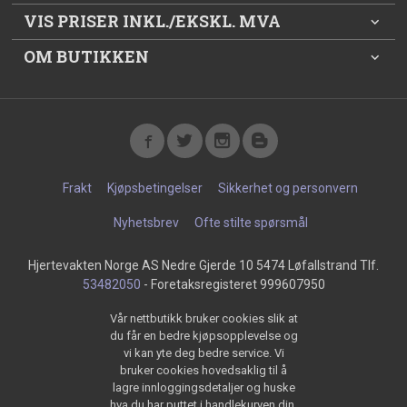
VIS PRISER INKL./EKSKL. MVA
OM BUTIKKEN
Frakt
Kjøpsbetingelser
Sikkerhet og personvern
Nyhetsbrev
Ofte stilte spørsmål
Hjertevakten Norge AS Nedre Gjerde 10 5474 Løfallstrand Tlf.
53482050
- Foretaksregisteret 999607950
Vår nettbutikk bruker cookies slik at
du får en bedre kjøpsopplevelse og
vi kan yte deg bedre service. Vi
bruker cookies hovedsaklig til å
lagre innloggingsdetaljer og huske
hva du har puttet i handlekurven din.