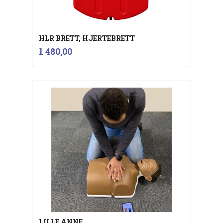
HLR BRETT, HJERTEBRETT
inkl.
Pris
1 480,00
mva.
LILLE ANNE