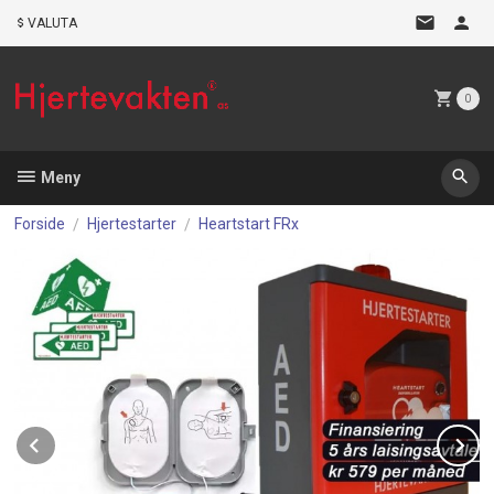
Gå
VALUTA
til
innholdet
0
Meny
Forside
Hjertestarter
Heartstart FRx
Prev
N