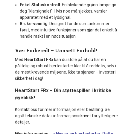
Enkel Statuskontroll
: En blinkende grønn lampe gir
deg "klarsignalet". Hvis noe må sjekkes, varsler
apparatet med et lydsignal.
Brukervennlig
: Designet for de som ankommer
først, med intuitive funksjoner som gjør det enkelt å
handle raskt i en nødsituasjon.
Vær Forberedt – Uansett Forhold!
Med
HeartStart FRx
kan du stole på at du har en
pålitelig og robust hjertestarter klar til å redde liv, selv i
de mest krevende miljøene. Ikke ta sjanser – invester i
sikkerhet i dag!
HeartStart FRx – Din støttespiller i kritiske
øyeblikk!
Kontakt oss for mer informasjon eller bestilling. Se
også tekniske data i informasjonsskrivet for ytterligere
detaljer.
Mer informasjon:
- Hva er en hjertestarter
Dette