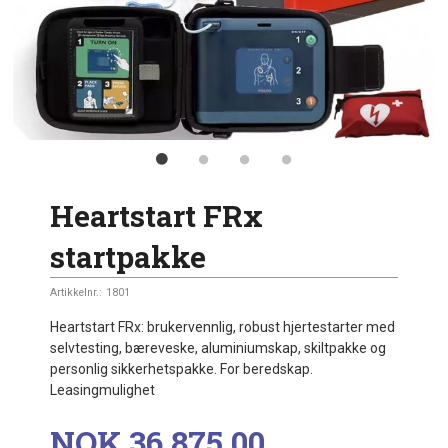
Heartstart FRx
startpakke
Artikkelnr.:
1801
Heartstart FRx: brukervennlig, robust hjertestarter med
selvtesting, bæreveske, aluminiumskap, skiltpakke og
personlig sikkerhetspakke. For beredskap.
Leasingmulighet
Pris
NOK
36 875,00