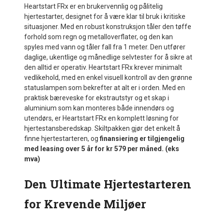
Heartstart FRx er en brukervennlig og pålitelig
hjertestarter, designet for å være klar til bruk i kritiske
situasjoner. Med en robust konstruksjon tåler den tøffe
forhold som regn og metalloverflater, og den kan
spyles med vann og tåler fall fra 1 meter. Den utfører
daglige, ukentlige og månedlige selvtester for å sikre at
den alltid er operativ. Heartstart FRx krever minimalt
vedlikehold, med en enkel visuell kontroll av den grønne
statuslampen som bekrefter at alt er i orden. Med en
praktisk bæreveske for ekstrautstyr og et skap i
aluminium som kan monteres både innendørs og
utendørs, er Heartstart FRx en komplett løsning for
hjertestansberedskap. Skiltpakken gjør det enkelt å
finne hjertestarteren, og
finansiering er tilgjengelig
med leasing over 5 år for kr 579 per måned. (eks
mva)
Den Ultimate Hjertestarteren
for Krevende Miljøer