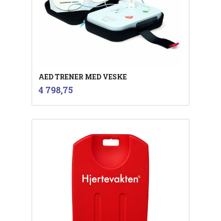
AED TRENER MED VESKE
inkl.
Pris
4 798,75
mva.