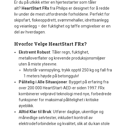
Er du på utkikk etter en hjertestarter som tåler
alt?
HeartStart FRx
fra Philips er designet for å redde
liv under de mest utfordrende forholdene. Perfekt for
skipsfart, fiskeoppdrett, svømmehaller, idrettsanlegg
og veianlegg – der fuktighet og tøffe omgivelser er en
del av hverdagen.
Hvorfor Velge HeartStart FRx?
Ekstremt Robust
: Tåler regn, fuktighet,
metalloverflater og krevende produksjonsmiljøer
uten å miste yteevne.
Motstår vannspyling, trykk opptil 250 kg og fall fra
1 meters høyde på betonggulv!
Pålitelig i Alle Situasjoner
: Bygget på erfaring fra
over 200 000 HeartStart-AED-er siden 1997. FRx
kombinerer velprøvd teknologi med nye, forbedrede
funksjoner for maksimal pålitelighet i kritiske
øyeblikk.
Alltid Klar til Bruk
: Utfører daglige, ukentlige og
månedlige selvtester, inkludert kontroll av
elektrodeforbindelse og kvalitet, slik at du kan stole