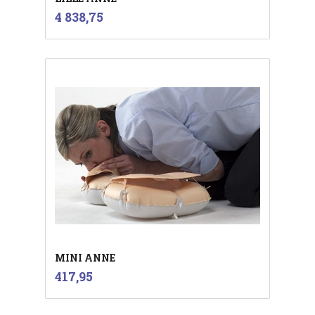
inkl.
Pris
4 838,75
mva.
MINI ANNE
inkl.
Pris
417,95
mva.