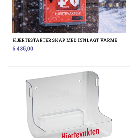
HJERTESTARTER SKAP MED INNLAGT VARME
inkl.
Pris
6 435,00
mva.