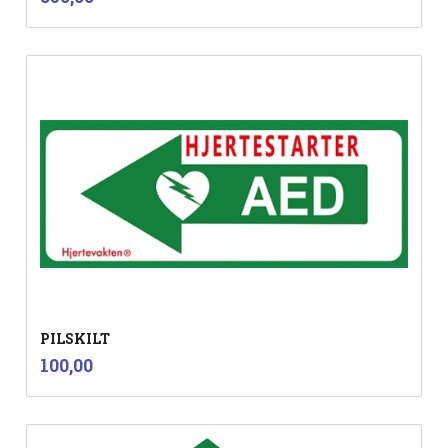
mva.
PILSKILT
inkl.
Pris
100,00
mva.