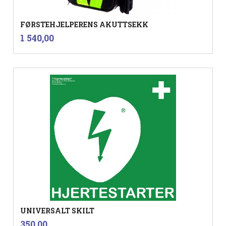
FØRSTEHJELPERENS AKUTTSEKK
inkl.
Pris
1 540,00
mva.
UNIVERSALT SKILT
inkl.
Pris
350,00