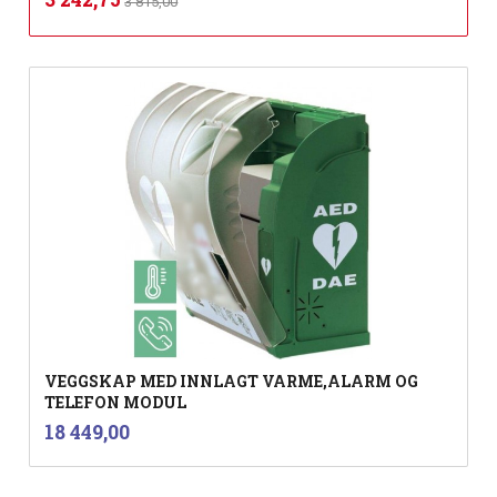
3 815,00
mva.
VEGGSKAP MED INNLAGT VARME,ALARM OG
TELEFON MODUL
inkl.
Pris
18 449,00
mva.