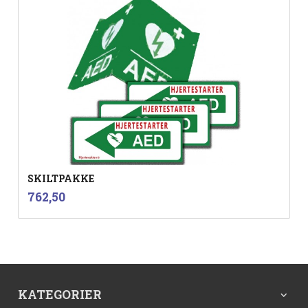
SKILTPAKKE
inkl.
Pris
762,50
mva.
KATEGORIER