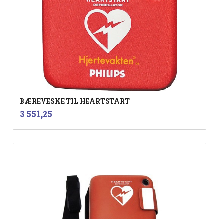
BÆREVESKE TIL HEARTSTART
inkl.
Pris
3 551,25
mva.