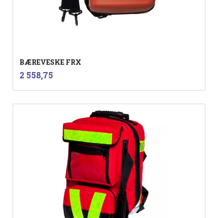
BÆREVESKE FRX
inkl.
Pris
2 558,75
mva.