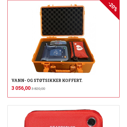
-20%
VANN- OG STØTSIKKER KOFFERT.
Rabatt
inkl.
Tilbud
3 056,00
3 820,00
mva.