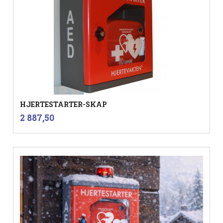
HJERTESTARTER-SKAP
inkl.
Pris
2 887,50
mva.