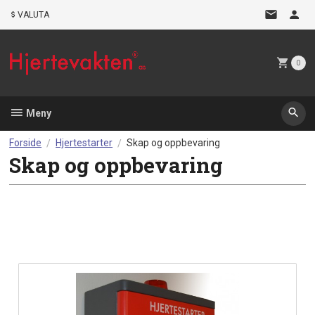
Gå
VALUTA
til
innholdet
0
Meny
Forside
Hjertestarter
Skap og oppbevaring
Skap og oppbevaring