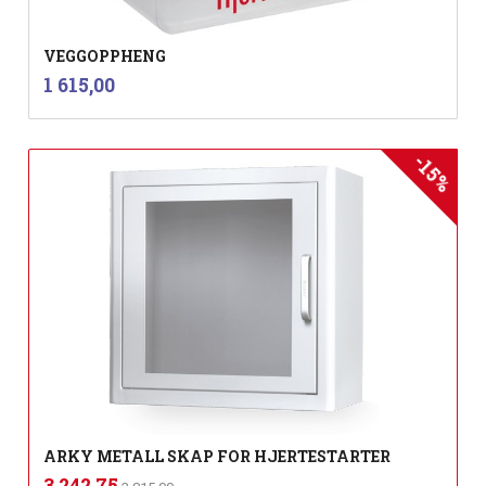
VEGGOPPHENG
inkl.
Pris
1 615,00
mva.
-15%
ARKY METALL SKAP FOR HJERTESTARTER
Rabatt
inkl.
Tilbud
3 242,75