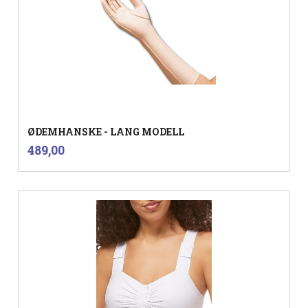
ØDEMHANSKE - LANG MODELL
inkl.
Pris
489,00
mva.