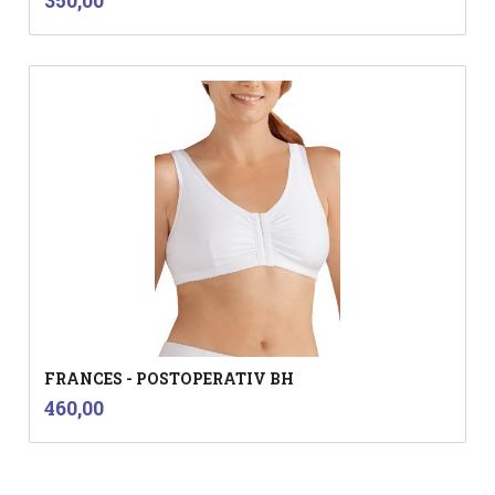
350,00
mva.
FRANCES - POSTOPERATIV BH
inkl.
Pris
460,00
mva.