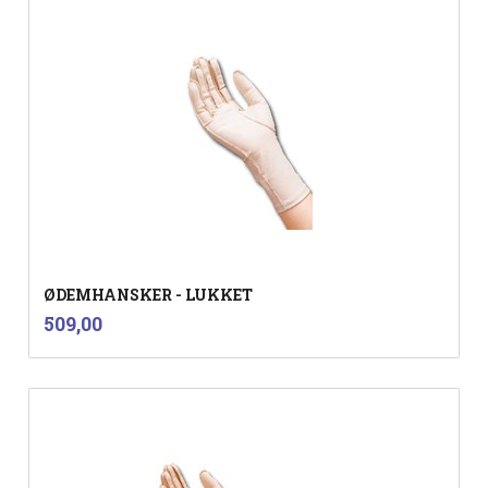
ØDEMHANSKER - LUKKET
inkl.
Pris
509,00
mva.