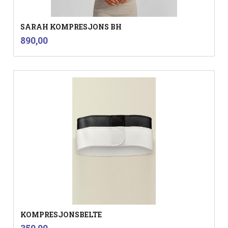
SARAH KOMPRESJONS BH
inkl.
Pris
890,00
mva.
KOMPRESJONSBELTE
inkl.
Pris