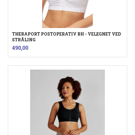
THERAPORT POSTOPERATIV BH - VELEGNET VED
STRÅLING
inkl.
Pris
490,00
mva.