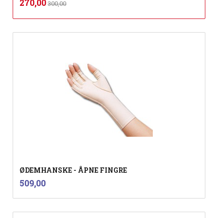
Tilbud
270,00
300,00
mva.
ØDEMHANSKE - ÅPNE FINGRE
inkl.
Pris
509,00
mva.