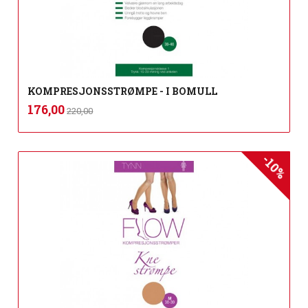
KOMPRESJONSSTRØMPE - I BOMULL
Rabatt
inkl.
Tilbud
176,00
220,00
mva.
-10%