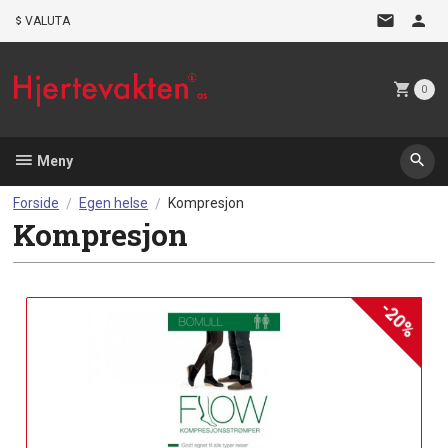
Gå
VALUTA
til
innholdet
0
Meny
Forside
Egen helse
Kompresjon
Kompresjon
-20%