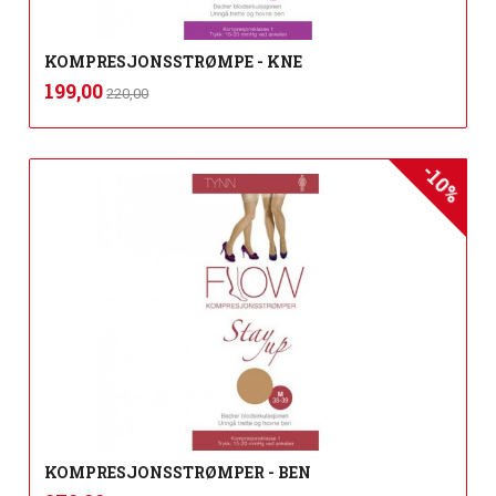
KOMPRESJONSSTRØMPE - KNE
Rabatt
inkl.
Tilbud
199,00
220,00
mva.
-10%
KOMPRESJONSSTRØMPER - BEN
Rabatt
inkl.