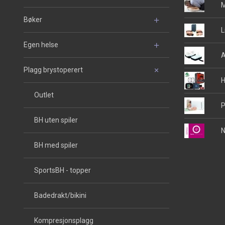
M
Bøker
L
Egen helse
A
Plagg brystoperert
H
Outlet
P
BH uten spiler
N
BH med spiler
SportsBH - topper
Badedrakt/bikini
Kompresjonsplagg