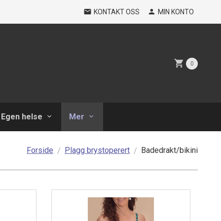
KONTAKT OSS
MIN KONTO
0
Egen helse
Mer
Forside
Plagg brystoperert
Badedrakt/bikini