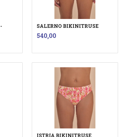
-
SALERNO BIKINITRUSE
inkl.
Pris
540,00
mva.
Les mer
ISTRIA BIKINITRUSE