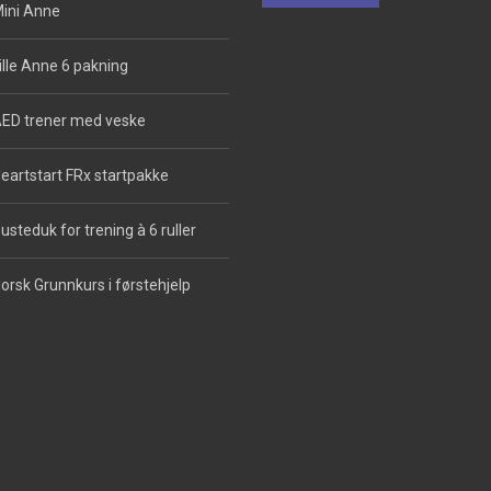
ini Anne
ille Anne 6 pakning
ED trener med veske
eartstart FRx startpakke
usteduk for trening à 6 ruller
orsk Grunnkurs i førstehjelp