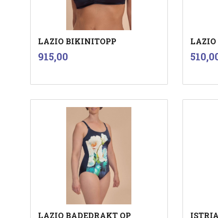
LAZIO BIKINITOPP
LAZIO
inkl.
Pris
Pris
915,00
510,0
mva.
Les mer
LAZIO BADEDRAKT OP
ISTRI