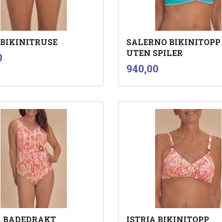
 BIKINITRUSE
SALERNO BIKINITOPP 
UTEN SPILER
inkl.
0
mva.
inkl.
Pris
940,00
mva.
Les mer
Les mer
A BADEDRAKT
ISTRIA BIKINITOPP