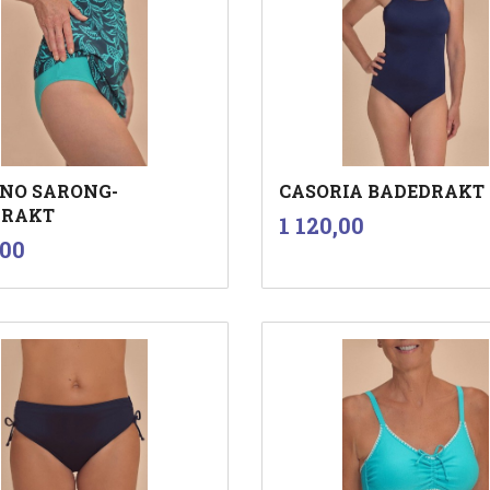
NO SARONG-
CASORIA BADEDRAKT
DRAKT
inkl.
Pris
1 120,00
mva.
inkl.
,00
mva.
Les mer
Les mer