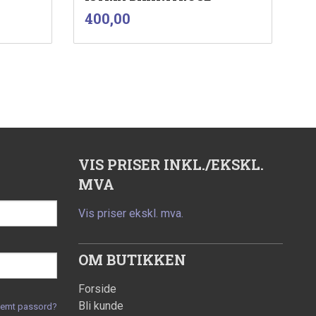
inkl.
Pris
400,00
mva.
Les mer
VIS PRISER INKL./EKSKL.
MVA
Vis priser ekskl. mva.
OM BUTIKKEN
Forside
Bli kunde
lemt passord?