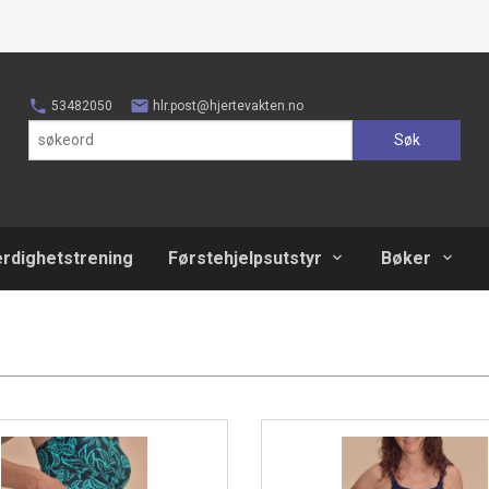
53482050
hlr.post@hjertevakten.no
Søk
erdighetstrening
Førstehjelpsutstyr
Bøker