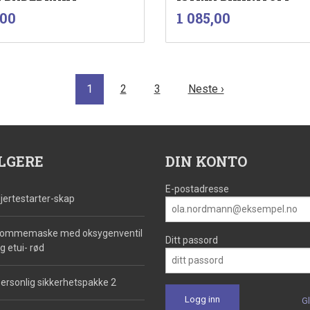
inkl.
inkl.
Pris
,00
1 085,00
mva.
mva.
Les mer
Les mer
1
2
3
Neste ›
LGERE
DIN KONTO
E-postadresse
jertestarter-skap
ommemaske med oksygenventil
Ditt passord
g etui- rød
ersonlig sikkerhetspakke 2
G