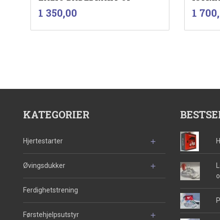
inkl.
Pris
Pris
1 350,00
1 700
mva.
Les mer
KATEGORIER
BESTSE
Hjertestarter
H
Øvingsdukker
L
o
Ferdighetstrening
P
Førstehjelpsutstyr