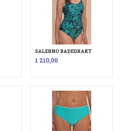
SALERNO BADEDRAKT
inkl.
Pris
1 210,00
mva.
Les mer