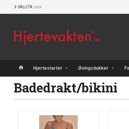
Gå
Lukk
VALUTA
: NOK
til
innholdet
Produkter
Hjertestarter
Øvingsdukker
F
Badedrakt/bikini