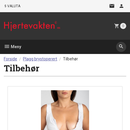
Gå
VALUTA
til
innholdet
0
Meny
Forside
Plagg brystoperert
Tilbehør
Tilbehør