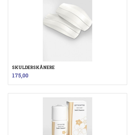
SKULDERSKÅNERE
inkl.
Pris
175,00
mva.