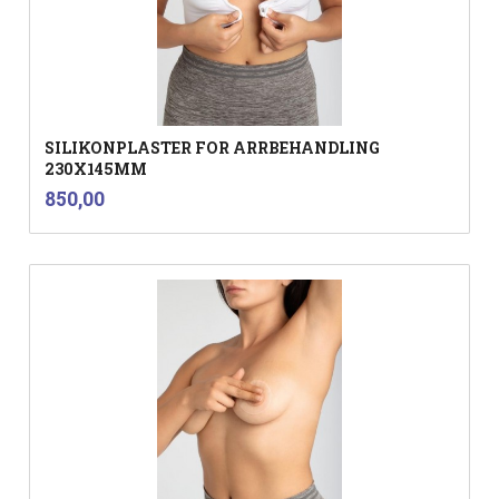
SILIKONPLASTER FOR ARRBEHANDLING
230X145MM
inkl.
Pris
850,00
mva.