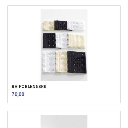
BH FORLENGERE
inkl.
Pris
70,00
mva.