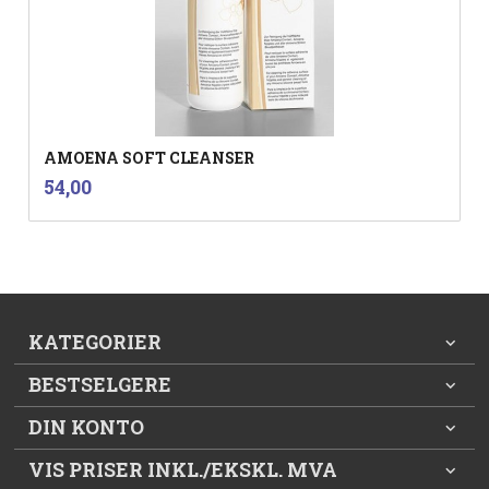
AMOENA SOFT CLEANSER
inkl.
Pris
54,00
mva.
KATEGORIER
BESTSELGERE
DIN KONTO
VIS PRISER INKL./EKSKL. MVA