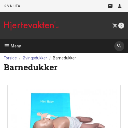
Gå
VALUTA
til
innholdet
0
Meny
Forside
Øvingsdukker
Barnedukker
Barnedukker