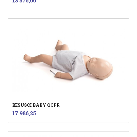
Pris
13 375,00
mva.
RESUSCI BABY QCPR
inkl.
Pris
17 986,25
mva.