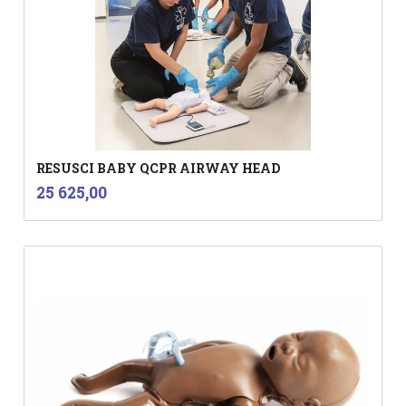
RESUSCI BABY QCPR AIRWAY HEAD
inkl.
Pris
25 625,00
mva.