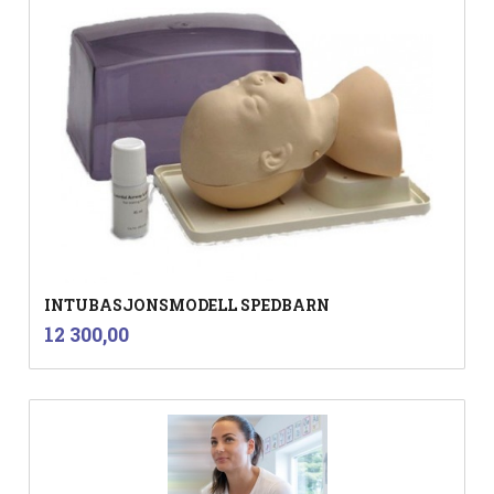
INTUBASJONSMODELL SPEDBARN
inkl.
Pris
12 300,00
mva.