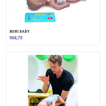
MINI BABY
inkl.
Pris
568,75
mva.