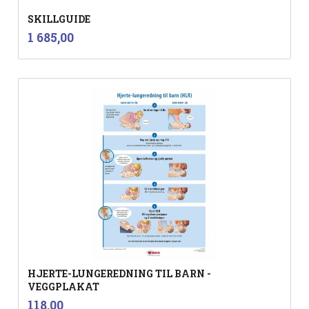
SKILLGUIDE
inkl.
Pris
1 685,00
mva.
HJERTE-LUNGEREDNING TIL BARN -
VEGGPLAKAT
inkl.
Pris
118,00