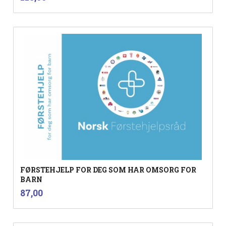
mva.
FØRSTEHJELP FOR DEG SOM HAR OMSORG FOR
BARN
inkl.
Pris
87,00
mva.