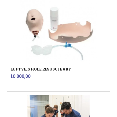
LUFTVEIS HODE RESUSCI BABY
inkl.
Pris
10 000,00
mva.