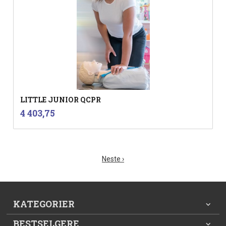
LITTLE JUNIOR QCPR
inkl.
Pris
4 403,75
mva.
Neste ›
KATEGORIER
BESTSELGERE