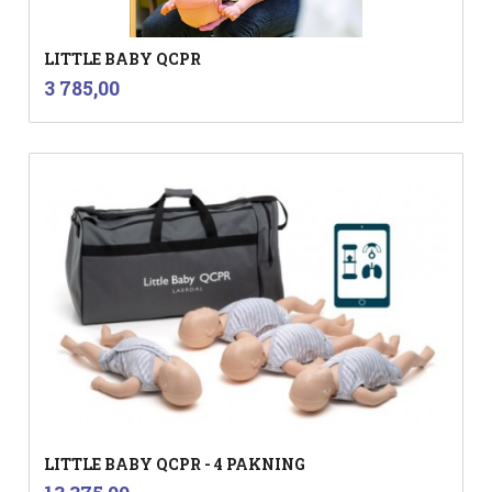
LITTLE BABY QCPR
inkl.
Pris
3 785,00
mva.
LITTLE BABY QCPR - 4 PAKNING
inkl.