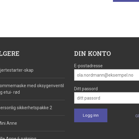
LGERE
DIN KONTO
E-postadresse
jertestarter-skap
ommemaske med oksygenventil
Ditt passord
g etui- rød
ersonlig sikkerhetspakke 2
G
ini Anne
ille Anne 6 pakning