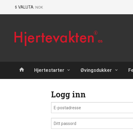
Gå
Lukk
VALUTA
: NOK
til
innholdet
Produkter
Hjertestarter
Øvingsdukker
F
Logg inn