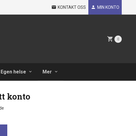
KONTAKT OSS
MIN KONTO
0
Egen helse
Mer
tt konto
de