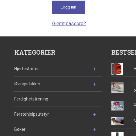
Glemt passord?
KATEGORIER
BESTSE
Hjertestarter
H
Øvingsdukker
L
o
Ferdighetstrening
P
Førstehjelpsutstyr
M
Bøker
L