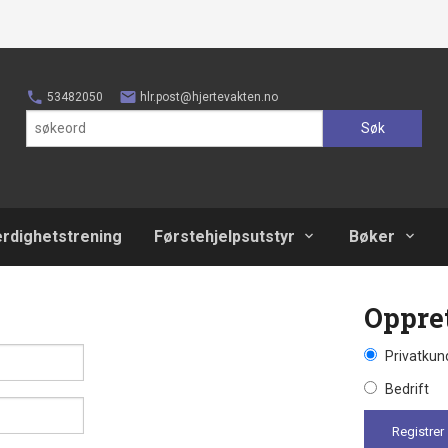
53482050
hlr.post@hjertevakten.no
Søk
erdighetstrening
Førstehjelpsutstyr
Bøker
Oppre
Privatkun
Bedrift