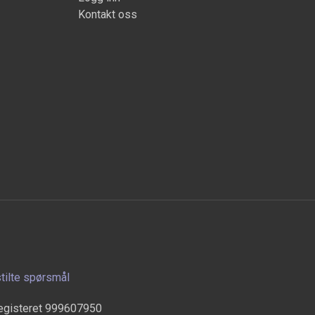
Kontakt oss
stilte spørsmål
egisteret 999607950