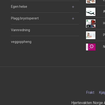
Egen helse
A
Plagg brystoperert
H
Vannredning
P
veggoppheng
N
Frakt
Kjø
Hjertevakten Norge 