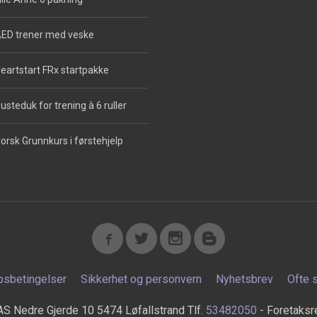
ED trener med veske
eartstart FRx startpakke
usteduk for trening à 6 ruller
orsk Grunnkurs i førstehjelp
psbetingelser
Sikkerhet og personvern
Nyhetsbrev
Ofte 
AS Nedre Gjerde 10 5474 Løfallstrand Tlf.
53482050
- Foretaksr