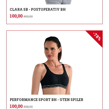
CLARA SB - POSTOPERATIV BH
Rabatt
inkl.
Tilbud
100,00
400,00
mva.
-78%
PERFORMANCE SPORT BH - UTEN SPILER
Rabatt
inkl.
Tilbud
100,00
458,00
mva.