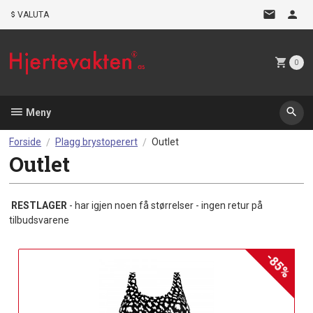
Gå
VALUTA
til
innholdet
0
Meny
Forside
Plagg brystoperert
Outlet
Outlet
RESTLAGER
- har igjen noen få størrelser - ingen retur på
tilbudsvarene
-85%