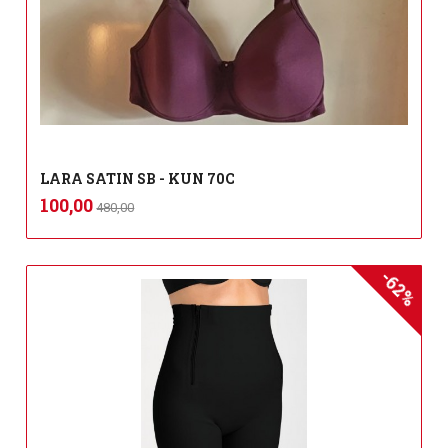
LARA SATIN SB - KUN 70C
Rabatt
inkl.
Tilbud
100,00
480,00
mva.
-62%