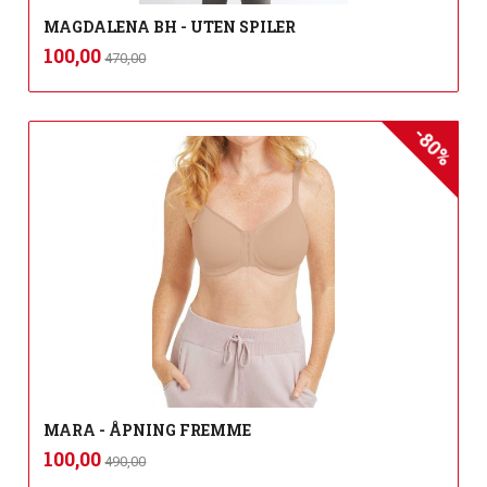
MAGDALENA BH - UTEN SPILER
Rabatt
inkl.
Tilbud
100,00
470,00
mva.
-80%
MARA - ÅPNING FREMME
Rabatt
inkl.
Tilbud
100,00
490,00
mva.