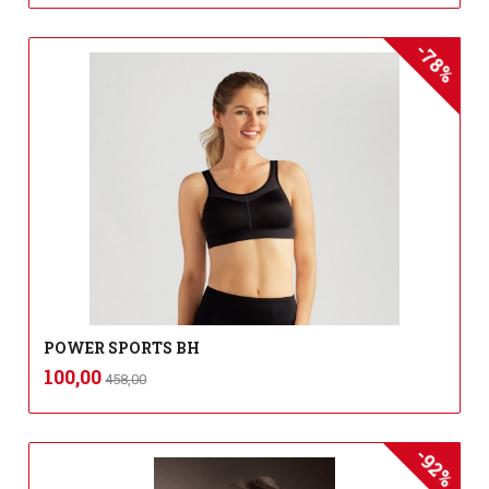
-78%
POWER SPORTS BH
Rabatt
inkl.
Tilbud
100,00
458,00
mva.
-92%