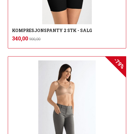
KOMPRESJONSPANTY 2 STK - SALG
Rabatt
inkl.
Tilbud
340,00
900,00
mva.
-79%