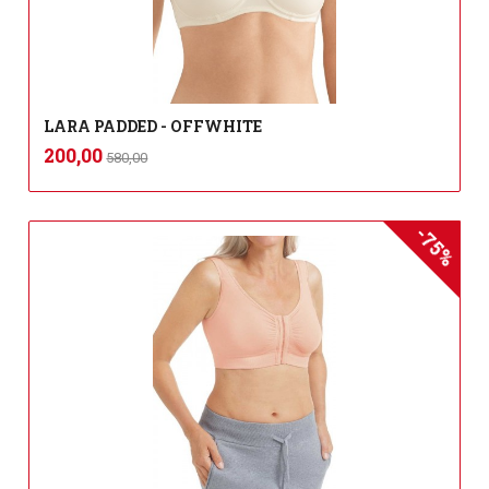
LARA PADDED - OFFWHITE
Rabatt
inkl.
Tilbud
200,00
580,00
mva.
-75%