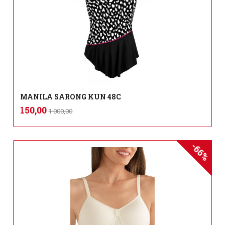
MANILA SARONG KUN 48C
Rabatt
inkl.
Tilbud
150,00
1 000,00
mva.
-66%