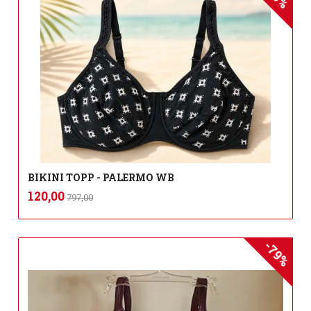
BIKINI TOPP - PALERMO WB
Rabatt
inkl.
Tilbud
120,00
797,00
mva.
-79%