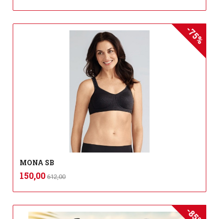
-75%
MONA SB
Rabatt
inkl.
Tilbud
150,00
612,00
mva.
-85%