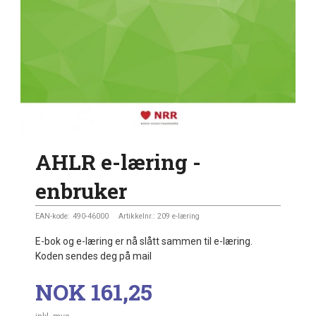
AHLR e-læring -
enbruker
EAN-kode:
490-46000
Artikkelnr.:
209 e-læring
E-bok og e-læring er nå slått sammen til e-læring.
Koden sendes deg på mail
Pris
NOK
161,25