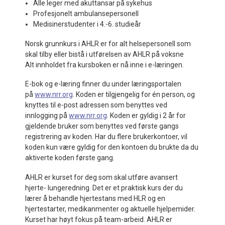
Alle leger med akuttansar på sykehus
Profesjonelt ambulansepersonell
Medisinerstudenter i 4.-6. studieår
Norsk grunnkurs i AHLR er for alt helsepersonell som
skal tilby eller bistå i utførelsen av AHLR på voksne
Alt innholdet fra kursboken er nå inne i e-læringen.
E-bok og e-læring finner du under læringsportalen
på
www.nrr.org
. Koden er tilgjengelig for én person, og
knyttes til e-post adressen som benyttes ved
innlogging på
www.nrr.org
. Koden er gyldig i 2 år for
gjeldende bruker som benyttes ved første gangs
registrering av koden. Har du flere brukerkontoer, vil
koden kun være gyldig for den kontoen du brukte da du
aktiverte koden første gang.
AHLR er kurset for deg som skal utføre avansert
hjerte- lungeredning. Det er et praktisk kurs der du
lærer å behandle hjertestans med HLR og en
hjertestarter, medikanmenter og aktuelle hjelpemider.
Kurset har høyt fokus på team-arbeid. AHLR er