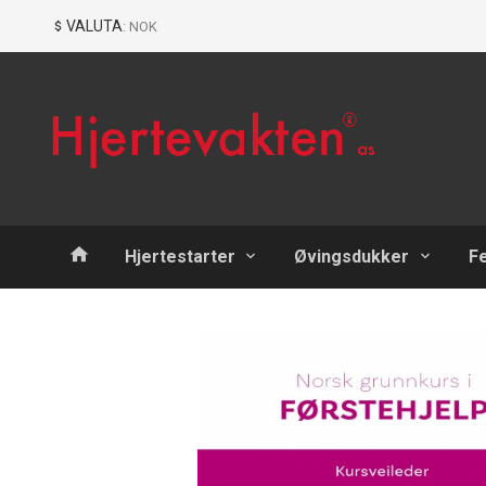
Gå
Lukk
VALUTA
: NOK
til
innholdet
Produkter
Hjertestarter
Øvingsdukker
F