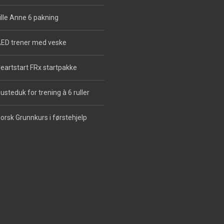
ille Anne 6 pakning
ED trener med veske
eartstart FRx startpakke
usteduk for trening à 6 ruller
orsk Grunnkurs i førstehjelp