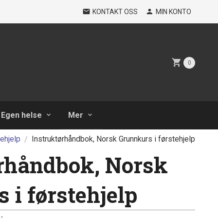
KONTAKT OSS
MIN KONTO
0
Egen helse
Mer
ehjelp
Instruktørhåndbok, Norsk Grunnkurs i førstehjelp
rhåndbok, Norsk
 i førstehjelp