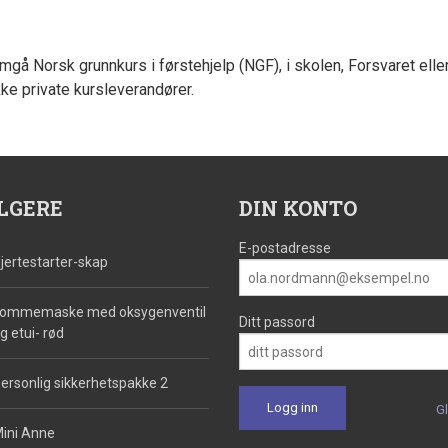
gå Norsk grunnkurs i førstehjelp (NGF), i skolen, Forsvaret eller p
ke private kursleverandører.
LGERE
DIN KONTO
E-postadresse
jertestarter-skap
ommemaske med oksygenventil
Ditt passord
g etui- rød
ersonlig sikkerhetspakke 2
G
ini Anne