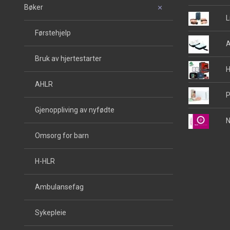
Bøker
L
Førstehjelp
A
Bruk av hjertestarter
H
AHLR
P
Gjenoppliving av nyfødte
N
Omsorg for barn
H-HLR
Ambulansefag
Sykepleie