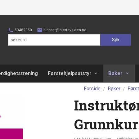
53482050
hlr.post@hjertevakten.no
Søk
erdighetstrening
Førstehjelpsutstyr
Bøker
Forside
Bøker
Først
Instruktø
Grunnkurs