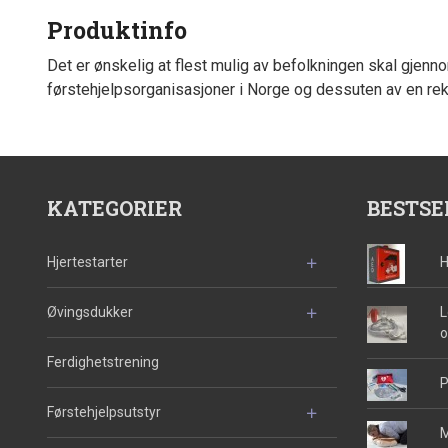
Produktinfo
Det er ønskelig at flest mulig av befolkningen skal gjennom
førstehjelpsorganisasjoner i Norge og dessuten av en rek
KATEGORIER
BESTSE
Hjertestarter
H
Øvingsdukker
L
o
Ferdighetstrening
P
Førstehjelpsutstyr
M