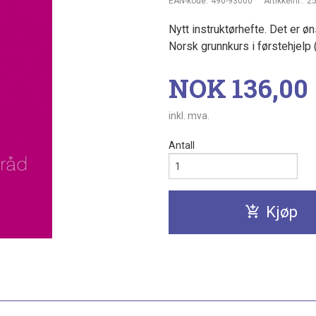
EAN-kode:
490-93000
Artikkelnr.:
2
Nytt instruktørhefte. Det er ø
Norsk grunnkurs i førstehjelp 
Pris
NOK
136,00
inkl. mva.
Antall
Kjøp