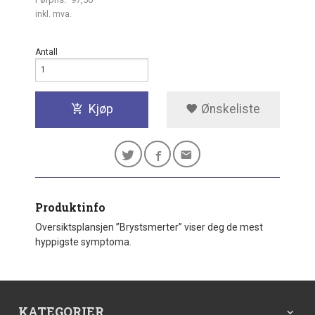
Rabatt
inkl. mva.
Antall
Kjøp
Ønskeliste
Produktinfo
Oversiktsplansjen ”Brystsmerter” viser deg de mest
hyppigste symptoma.
KATEGORIER