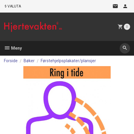
Gå
VALUTA
til
innholdet
0
Meny
Forside
Bøker
Førstehjelpsplakater/plansjer