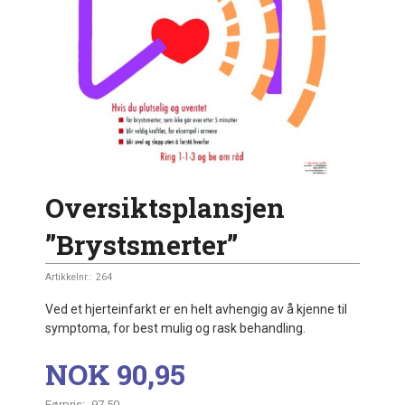
Oversiktsplansjen
”Brystsmerter”
Artikkelnr.:
264
Ved et hjerteinfarkt er en helt avhengig av å kjenne til
symptoma, for best mulig og rask behandling.
Tilbud
NOK
90,95
Førpris:
97,50