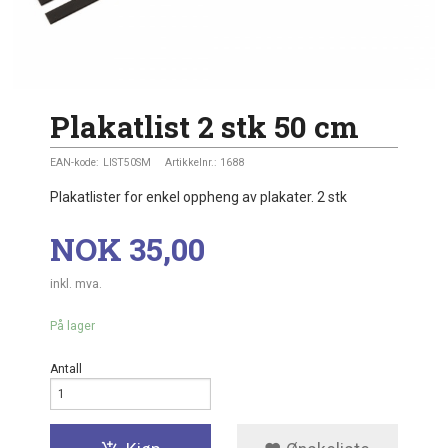
Plakatlist 2 stk 50 cm
EAN-kode:
LIST50SM
Artikkelnr.:
1688
Plakatlister for enkel oppheng av plakater. 2 stk
Pris
NOK
35,00
inkl. mva.
På lager
Antall