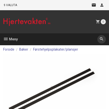
Gå
VALUTA
til
innholdet
0
Meny
Forside
Bøker
Førstehjelpsplakater/plansjer