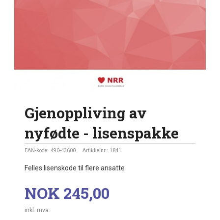
Gjenoppliving av
nyfødte - lisenspakke
EAN-kode:
490-43600
Artikkelnr.:
1841
Felles lisenskode til flere ansatte
Pris
NOK
245,00
inkl. mva.