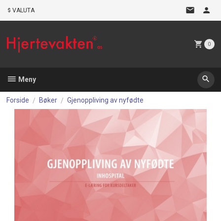
Gå
VALUTA
til
innholdet
0
Meny
Forside
Bøker
Gjenoppliving av nyfødte