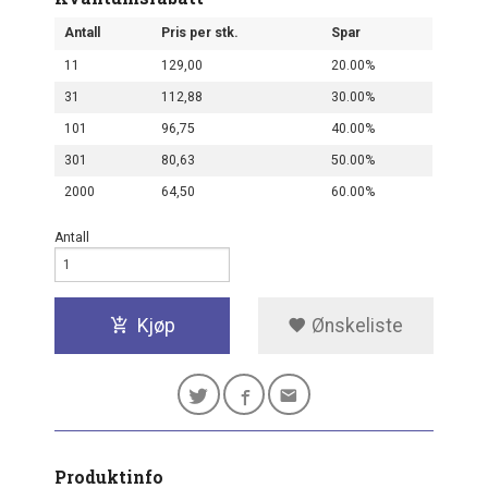
Antall
Pris per stk.
Spar
11
129,00
20.00%
31
112,88
30.00%
101
96,75
40.00%
301
80,63
50.00%
2000
64,50
60.00%
Antall
Kjøp
Ønskeliste
Produktinfo