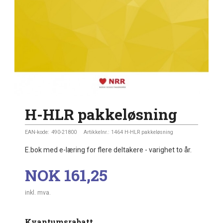
H-HLR pakkeløsning
EAN-kode:
490-21800
Artikkelnr.:
1464 H-HLR pakkeløsning
E.bok med e-læring for flere deltakere - varighet to år.
Pris
NOK
161,25
inkl. mva.
Kvantumsrabatt