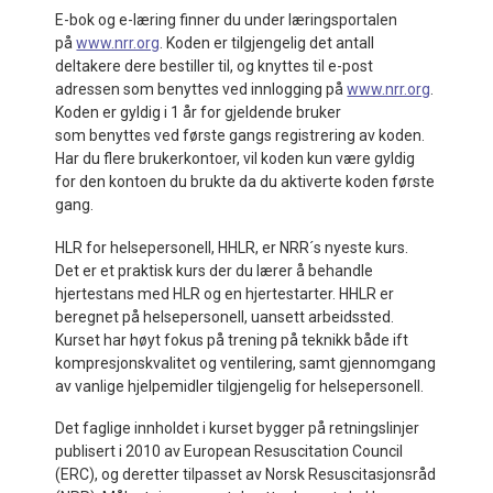
E-bok og e-læring finner du under læringsportalen
på
www.nrr.org
. Koden er tilgjengelig det antall
deltakere dere bestiller til, og knyttes til e-post
adressen som benyttes ved innlogging på
www.nrr.org
.
Koden er gyldig i 1 år for gjeldende bruker
som benyttes ved første gangs registrering av koden.
Har du flere brukerkontoer, vil koden kun være gyldig
for den kontoen du brukte da du aktiverte koden første
gang.
HLR for helsepersonell, HHLR, er NRR´s nyeste kurs.
Det er et praktisk kurs der du lærer å behandle
hjertestans med HLR og en hjertestarter. HHLR er
beregnet på helsepersonell, uansett arbeidssted.
Kurset har høyt fokus på trening på teknikk både ift
kompresjonskvalitet og ventilering, samt gjennomgang
av vanlige hjelpemidler tilgjengelig for helsepersonell.
Det faglige innholdet i kurset bygger på retningslinjer
publisert i 2010 av European Resuscitation Council
(ERC), og deretter tilpasset av Norsk Resuscitasjonsråd