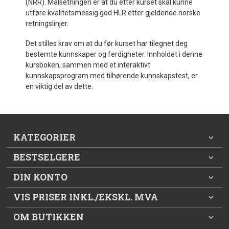
(NRR). Målsetningen er at du etter kurset skal kunne
utføre kvalitetsmessig god HLR etter gjeldende norske
retningslinjer.
Det stilles krav om at du før kurset har tilegnet deg
bestemte kunnskaper og ferdigheter. Innholdet i denne
kursboken, sammen med et interaktivt
kunnskapsprogram med tilhørende kunnskapstest, er
en viktig del av dette.
KATEGORIER
BESTSELGERE
DIN KONTO
VIS PRISER INKL./EKSKL. MVA
OM BUTIKKEN