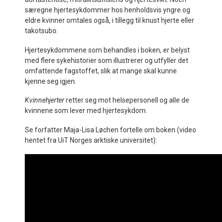
særegne hjertesykdommer hos henholdsvis yngre og
eldre kvinner omtales også, i tillegg til knust hjerte eller
takotsubo.
Hjertesykdommene som behandles i boken, er belyst
med flere sykehistorier som illustrerer og utfyller det
omfattende fagstoffet, slik at mange skal kunne
kjenne seg igjen.
Kvinnehjerter
retter seg mot helsepersonell og alle de
kvinnene som lever med hjertesykdom.
Se forfatter Maja-Lisa Løchen fortelle om boken (video
hentet fra UiT Norges arktiske universitet):