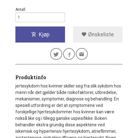
Antall
Kjøp
Ønskeliste
Produktinfo
jertesykdom hos kvinner skiller seg fra slik sykdom hos
menn når det gjelder både risikofaktorer, utbredelse,
mekanismer, symptomer, diagnose og behandling. En
spesiell utfordring er det at symptomene ved
forskjellige hjertesykdommer hos kvinner kan være
nokså like og i tillegg ganske uspesifikke. Boken
behandler ekstra grundig disse aspektene ved
iskemisk og hypertensiv hjertesykdom, atrieflimmer,
aortastenose, mitralinsuffisiens og hjertesvikt. Noen