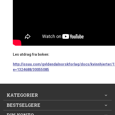
Les utdrag fra boken:
http://issuu.com/gyldendalnorskforlag/docs/kvinnhjerter/1
e=1324688/30055085
KATEGORIER
BESTSELGERE