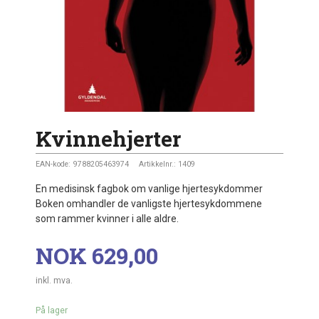
Kvinnehjerter
EAN-kode:
9788205463974
Artikkelnr.:
1409
En medisinsk fagbok om vanlige hjertesykdommer
Boken omhandler de vanligste hjertesykdommene
som rammer kvinner i alle aldre.
Pris
NOK
629,00
inkl. mva.
På lager