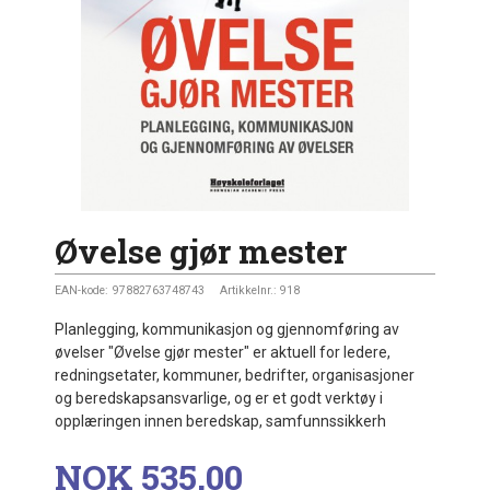
Øvelse gjør mester
EAN-kode:
97882763748743
Artikkelnr.:
918
Planlegging, kommunikasjon og gjennomføring av
øvelser "Øvelse gjør mester" er aktuell for ledere,
redningsetater, kommuner, bedrifter, organisasjoner
og beredskapsansvarlige, og er et godt verktøy i
opplæringen innen beredskap, samfunnssikkerh
Pris
NOK
535,00