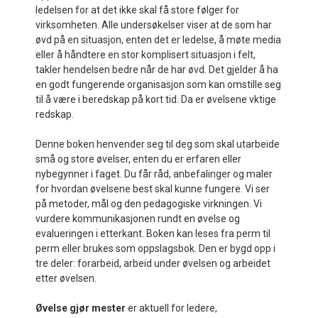
ledelsen for at det ikke skal få store følger for
virksomheten. Alle undersøkelser viser at de som har
øvd på en situasjon, enten det er ledelse, å møte media
eller å håndtere en stor komplisert situasjon i felt,
takler hendelsen bedre når de har øvd. Det gjelder å ha
en godt fungerende organisasjon som kan omstille seg
til å være i beredskap på kort tid. Da er øvelsene vktige
redskap.
Denne boken henvender seg til deg som skal utarbeide
små og store øvelser, enten du er erfaren eller
nybegynner i faget. Du får råd, anbefalinger og maler
for hvordan øvelsene best skal kunne fungere. Vi ser
på metoder, mål og den pedagogiske virkningen. Vi
vurdere kommunikasjonen rundt en øvelse og
evalueringen i etterkant. Boken kan leses fra perm til
perm eller brukes som oppslagsbok. Den er bygd opp i
tre deler: forarbeid, arbeid under øvelsen og arbeidet
etter øvelsen.
Øvelse gjør mester
er aktuell for ledere,