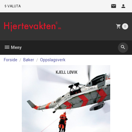
Gå
VALUTA
til
innholdet
0
Meny
Forside
Bøker
Oppslagsverk