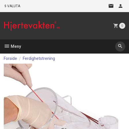
Gå
VALUTA
til
innholdet
0
Meny
Forside
Ferdighetstrening