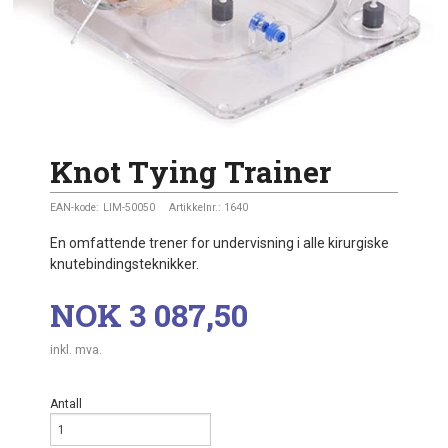
Knot Tying Trainer
EAN-kode:
LIM-50050
Artikkelnr.:
1640
En omfattende trener for undervisning i alle kirurgiske
knutebindingsteknikker.
Pris
NOK
3 087,50
inkl. mva.
Antall