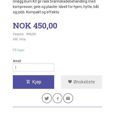
Snøgg Burn Kit gir rask brannskadebehandling med
kompresser, gele og plaster. Ideell for hjem, hytte, båt
og jobb. Kompakt og effektiv.
Tilbud
NOK
450,00
Førpris:
499,00
Rabatt
inkl. mva.
På lager
Antall
Kjøp
Ønskeliste