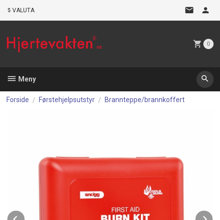
Gå
VALUTA
til
innholdet
0
Meny
Forside
Førstehjelpsutstyr
Brannteppe/brannkoffert
Prev
N