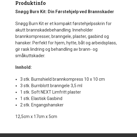
Produktinfo
Snøgg Burn Kit: Din Førstehjelp ved Brannskader
Snøgg Burn Kit er et kompakt førstehjelpsskrin for
akutt brannskadebehandling. Inneholder
brannkompresser, branngele, plaster, gasbind og
hansker. Perfekt for hjem, hytte, båt og arbeidsplass,
gir rask lindring og behandling av brann- og
småkuttskader.
Innhold:
3 stk. Burnshield brannkompress 10 x 10 cm
3 stk. Burnblott branngele 3,5 ml
1 stk. Soft NEXT Limfritt plaster
1 stk. Elastisk Gasbind
2 stk. Engangshansker
12,5cm x 17cm x 5cm