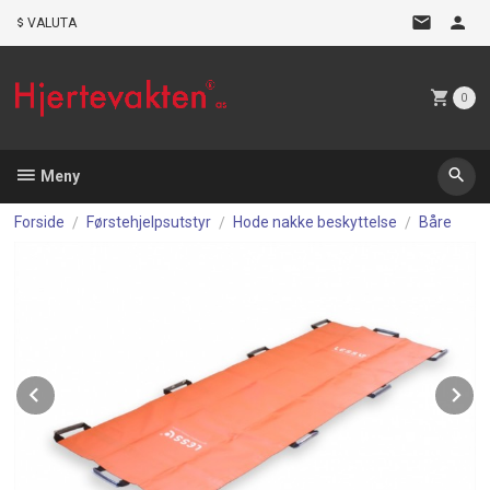
Gå
VALUTA
til
innholdet
0
Meny
Forside
Førstehjelpsutstyr
Hode nakke beskyttelse
Båre
Prev
N