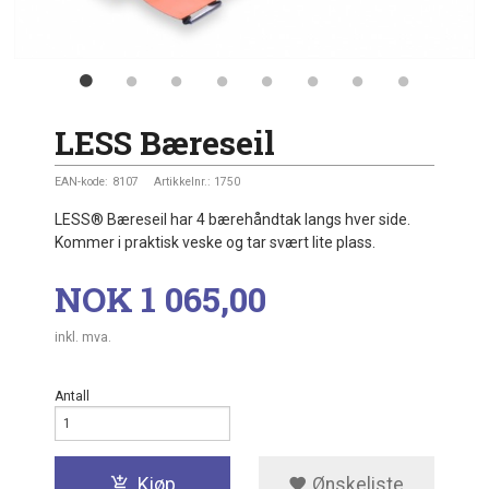
LESS Bæreseil
EAN-kode:
8107
Artikkelnr.:
1750
LESS® Bæreseil har 4 bærehåndtak langs hver side.
Kommer i praktisk veske og tar svært lite plass.
Pris
NOK
1 065,00
inkl. mva.
Antall
Kjøp
Ønskeliste