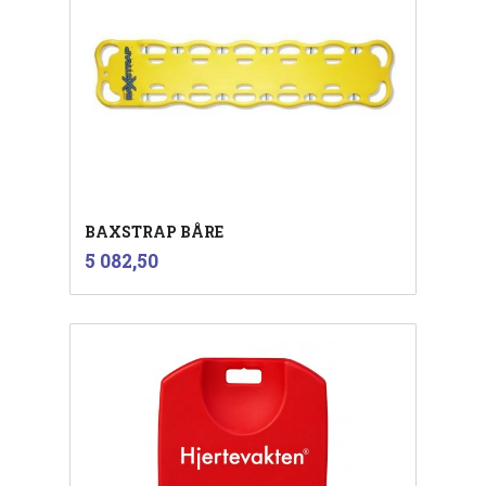
BAXSTRAP BÅRE
inkl.
Pris
5 082,50
mva.