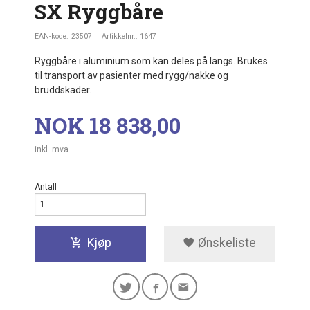
SX Ryggbåre
EAN-kode:
23507
Artikkelnr.:
1647
Ryggbåre i aluminium som kan deles på langs. Brukes
til transport av pasienter med rygg/nakke og
bruddskader.
Pris
NOK
18 838,00
inkl. mva.
Antall
Kjøp
Ønskeliste