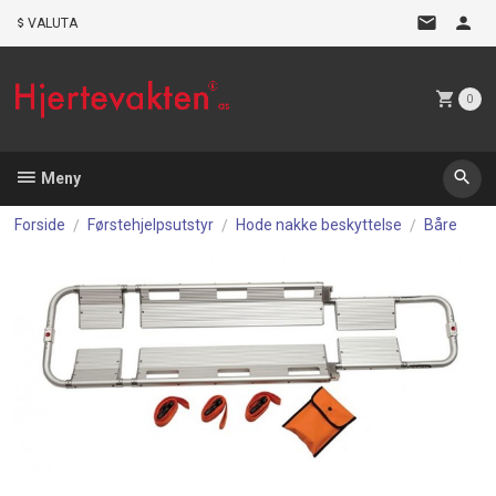
Gå
VALUTA
til
innholdet
0
Meny
Forside
Førstehjelpsutstyr
Hode nakke beskyttelse
Båre