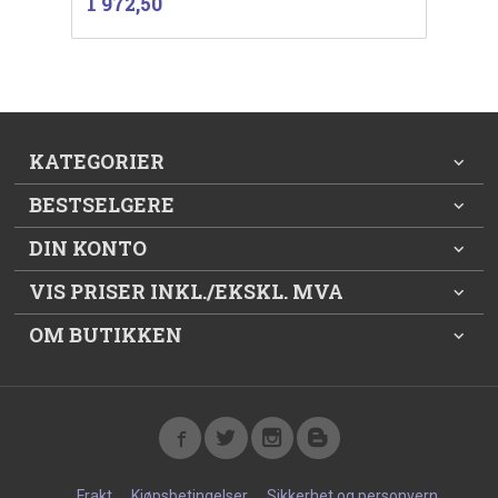
Pris
1 972,50
mva.
KATEGORIER
BESTSELGERE
DIN KONTO
VIS PRISER INKL./EKSKL. MVA
OM BUTIKKEN
Frakt
Kjøpsbetingelser
Sikkerhet og personvern