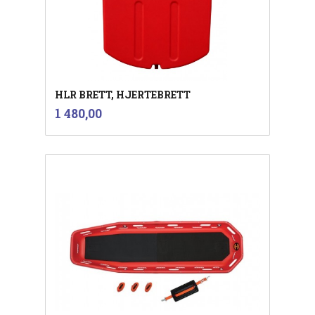
HLR BRETT, HJERTEBRETT
inkl.
Pris
1 480,00
mva.