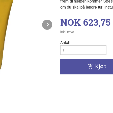
frem til hjelpen kommer. Spesiel
om du skal på lengre tur i natu
Pris
NOK
623,75
Next
inkl. mva.
Antall
Kjøp