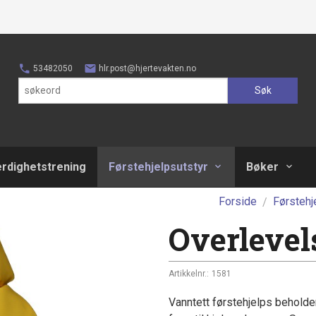
53482050
hlr.post@hjertevakten.no
Søk
erdighetstrening
Førstehjelpsutstyr
Bøker
Forside
Førstehj
Overlevel
Artikkelnr.:
1581
Vanntett førstehjelps beholde