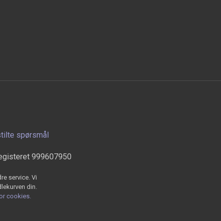
stilte spørsmål
egisteret 999607950
re service. Vi
dlekurven din.
for cookies.