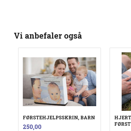
Vi anbefaler også
FØRSTEHJELPSSKRIN, BARN
HJERT
FØRST
inkl.
Pris
250,00
mva.