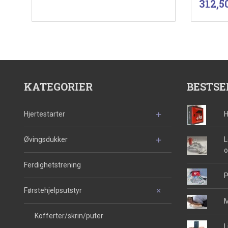
Pris
312,5
Kjøp
KATEGORIER
BESTSE
Hjertestarter
H
Øvingsdukker
L
o
Ferdighetstrening
P
Førstehjelpsutstyr
M
Kofferter/skrin/puter
L