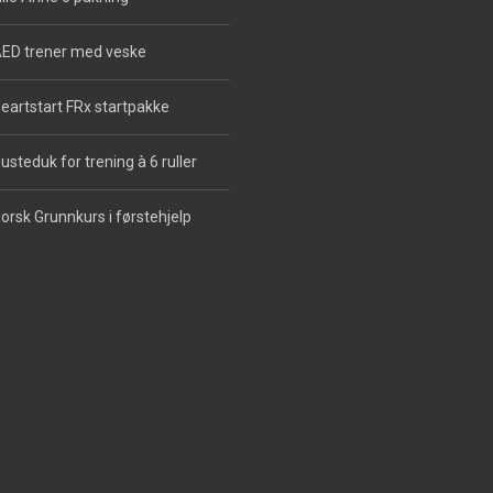
ED trener med veske
eartstart FRx startpakke
usteduk for trening à 6 ruller
orsk Grunnkurs i førstehjelp