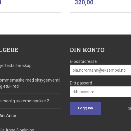
Pris
0
320,00
mva.
mva.
Kjøp
Kjøp
LGERE
DIN KONTO
E-postadresse
jertestarter-skap
ommemaske med oksygenventil
Ditt passord
g etui- rød
ersonlig sikkerhetspakke 2
G
ini Anne
ille Anne 6 pakning