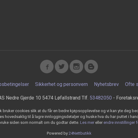
psbetingelser
Sikkerhet og personvern
Nyhetsbrev
Ofte 
AS Nedre Gjerde 10 5474 Løfallstrand Tlf.
53482050
- Foretaksr
k bruker cookies slik at du får en bedre kjøpsopplevelse og vi kan yte deg bed
s hovedsaklig til å lagre innloggingsdetaljer og huske hva du har puttet i han
 bruke siden som normalt om du godtar dette.
Les mer
eller
endre innstillinger 
Powered by
24Nettbutikk