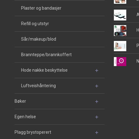
Plaster og bandasjer
A
Refill og utstyr
H
Sår/makeup/blod
P
Brannteppe/brannkoffert
N
Hode nakke beskyttelse
Luftveishåntering
Bøker
Egen helse
Plagg brystoperert