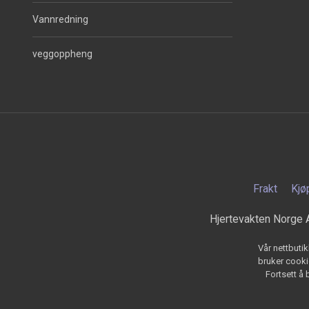
Vannredning
veggoppheng
Frakt
Kjø
Hjertevakten Norge 
Vår nettbutik
bruker cookie
Fortsett å