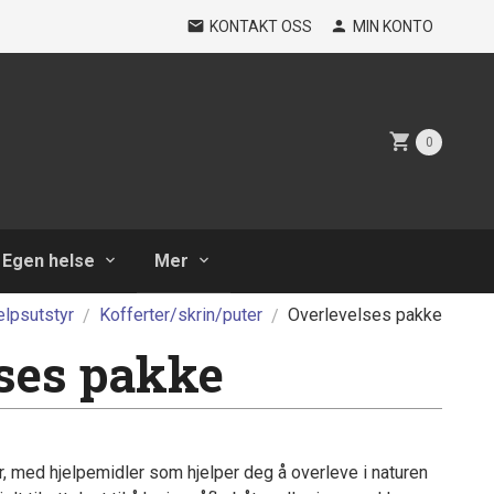
KONTAKT OSS
MIN KONTO
0
Egen helse
Mer
elpsutstyr
Kofferter/skrin/puter
Overlevelses pakke
ses pakke
r, med hjelpemidler som hjelper deg å overleve i naturen