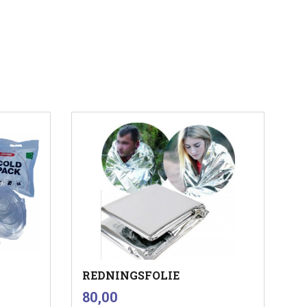
REDNINGSFOLIE
inkl.
Pris
80,00
mva.