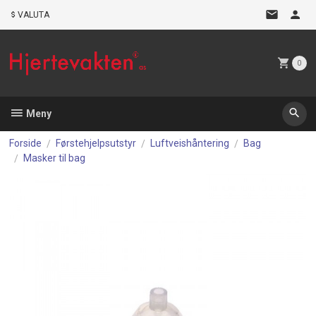
Gå
VALUTA
til
innholdet
0
Meny
Forside
Førstehjelpsutstyr
Luftveishåntering
Bag
Masker til bag