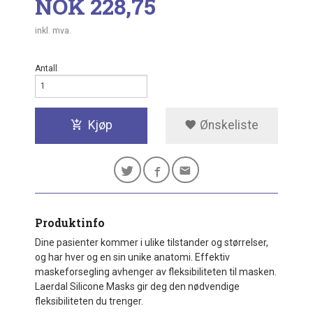
Pris
NOK
228,75
inkl. mva.
Antall
Kjøp
Ønskeliste
Produktinfo
Dine pasienter kommer i ulike tilstander og størrelser,
og har hver og en sin unike anatomi. Effektiv
maskeforsegling avhenger av fleksibiliteten til masken.
Laerdal Silicone Masks gir deg den nødvendige
fleksibiliteten du trenger.