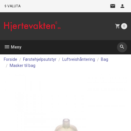
Gå
VALUTA
til
innholdet
0
Meny
Forside
Førstehjelpsutstyr
Luftveishåntering
Bag
Masker til bag