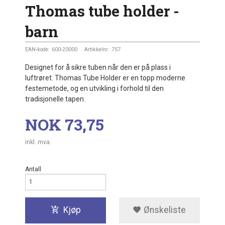
Thomas tube holder -
barn
EAN-kode:
600-20000
Artikkelnr.:
757
Designet for å sikre tuben når den er på plass i
luftrøret. Thomas Tube Holder er en topp moderne
festemetode, og en utvikling i forhold til den
tradisjonelle tapen.
Pris
NOK
73,75
inkl. mva.
Antall
Kjøp
Ønskeliste