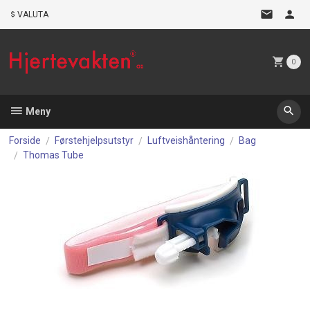
Gå
VALUTA
til
innholdet
0
Meny
Forside
Førstehjelpsutstyr
Luftveishåntering
Bag
Thomas Tube