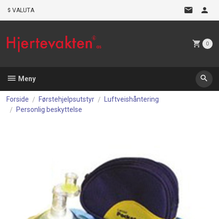
Gå
VALUTA
til
innholdet
0
Meny
Forside
Førstehjelpsutstyr
Luftveishåntering
Personlig beskyttelse