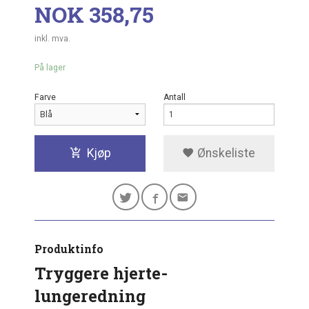
Pris
NOK
358,75
inkl. mva.
På lager
Farve
Antall
Kjøp
Ønskeliste
Produktinfo
Tryggere hjerte-
lungeredning