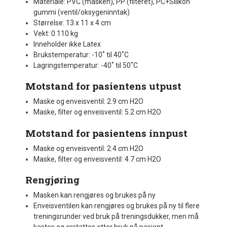
Materiale: PVC (masken), PP (filteret), PC+Silikon
gummi (ventil/oksygeninntak)
Størrelse: 13 x 11 x 4 cm
Vekt: 0.110 kg
Inneholder ikke Latex
Brukstemperatur: -10˚ til 40˚C
Lagringstemperatur: -40˚ til 50˚C
Motstand for pasientens utpust
Maske og enveisventil: 2.9 cm H2O
Maske, filter og enveisventil: 5.2 cm H2O
Motstand for pasientens innpust
Maske og enveisventil: 2.4 cm H2O
Maske, filter og enveisventil: 4.7 cm H2O
Rengjøring
Masken kan rengjøres og brukes på ny
Enveisventilen kan rengjøres og brukes på ny til flere
treningsrunder ved bruk på treningsdukker, men må