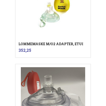
LOMMEMASKE M/O2 ADAPTER, ETUI
inkl.
Pris
352,25
mva.