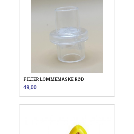
FILTER LOMMEMASKE RØD
inkl.
Pris
49,00
mva.