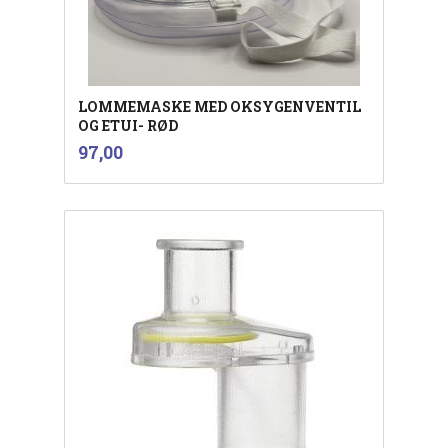
LOMMEMASKE MED OKSYGENVENTIL
OG ETUI- RØD
inkl.
Pris
97,00
mva.