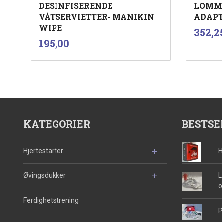
DESINFISERENDE
LOMM
VÅTSERVIETTER- MANIKIN
ADAPT
WIPE
Pris
352,2
inkl.
Pris
195,00
mva.
Les mer
KATEGORIER
BESTSE
Hjertestarter
H
Øvingsdukker
L
o
Ferdighetstrening
P