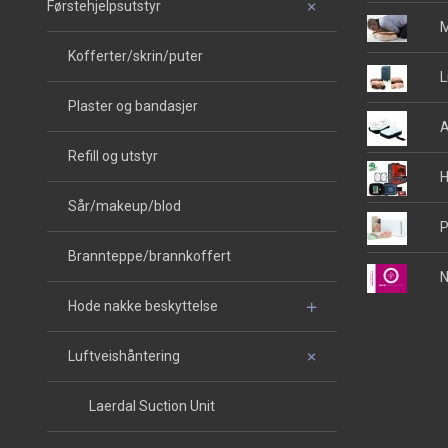
Førstehjelpsutstyr
M
Kofferter/skrin/puter
L
Plaster og bandasjer
A
Refill og utstyr
H
Sår/makeup/blod
P
Brannteppe/brannkoffert
N
Hode nakke beskyttelse
Luftveishåntering
Laerdal Suction Unit