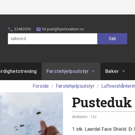
53482050
hlr.post@hjertevakten.no
Søk
erdighetstrening
Førstehjelpsutstyr
Bøker
Forside
Førstehjelpsutstyr
Luftveishånteri
Pusteduk f
Artikkelnr.:
162
1 stk. Laerdal Face Shield. Er 