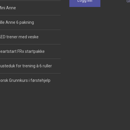
G
ini Anne
ille Anne 6 pakning
ED trener med veske
eartstart FRx startpakke
usteduk for trening à 6 ruller
orsk Grunnkurs i førstehjelp