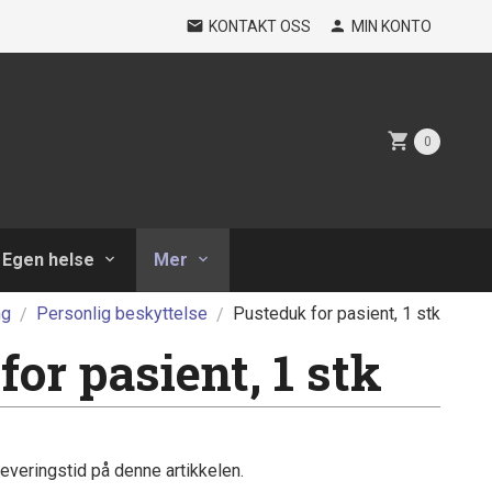
KONTAKT OSS
MIN KONTO
0
Egen helse
Mer
ng
Personlig beskyttelse
Pusteduk for pasient, 1 stk
or pasient, 1 stk
leveringstid på denne artikkelen.