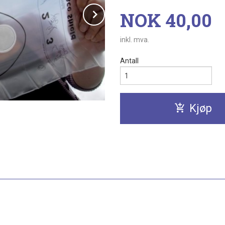
Next
Pris
NOK
40,00
inkl. mva.
Antall
Kjøp