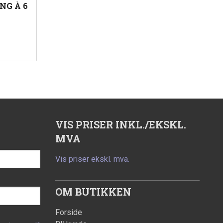
NG À 6
VIS PRISER INKL./EKSKL.
MVA
Vis priser ekskl. mva.
OM BUTIKKEN
Forside