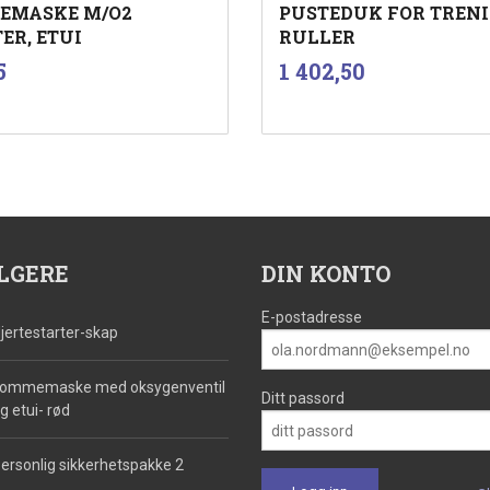
EMASKE M/O2
PUSTEDUK FOR TRENI
ER, ETUI
RULLER
inkl.
inkl.
Pris
5
1 402,50
mva.
mva.
Kjøp
Kjøp
LGERE
DIN KONTO
E-postadresse
jertestarter-skap
ommemaske med oksygenventil
Ditt passord
g etui- rød
ersonlig sikkerhetspakke 2