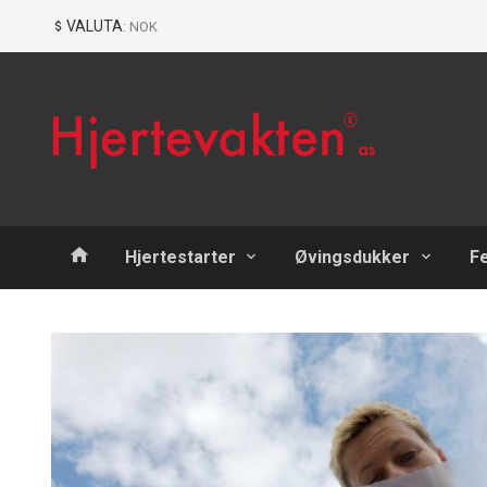
Gå
Lukk
VALUTA
: NOK
til
innholdet
Produkter
Hjertestarter
Øvingsdukker
F