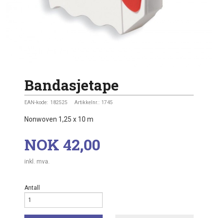
Bandasjetape
EAN-kode:
182525
Artikkelnr.:
1745
Nonwoven 1,25 x 10 m
Pris
NOK
42,00
inkl. mva.
Antall