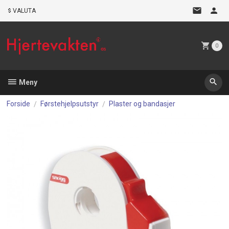
Gå
VALUTA
til
innholdet
0
Meny
Forside
Førstehjelpsutstyr
Plaster og bandasjer