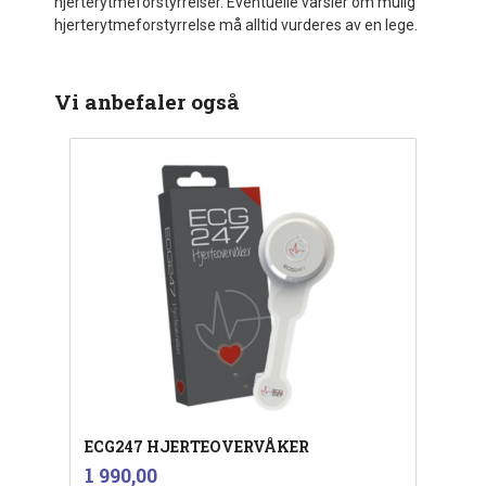
hjerterytmeforstyrrelser. Eventuelle varsler om mulig
hjerterytmeforstyrrelse må alltid vurderes av en lege.
Vi anbefaler også
ECG247 HJERTEOVERVÅKER
inkl.
Pris
1 990,00
mva.