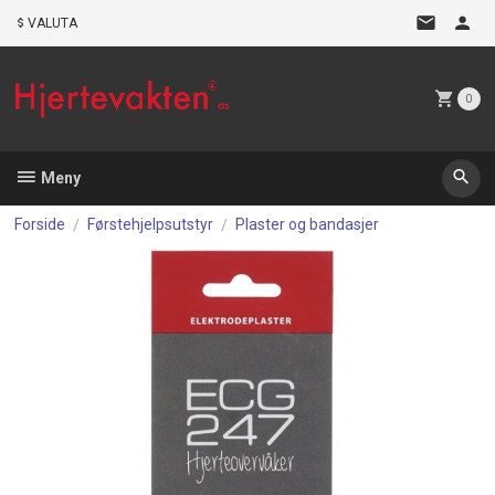
Gå
VALUTA
til
innholdet
0
Meny
Forside
Førstehjelpsutstyr
Plaster og bandasjer