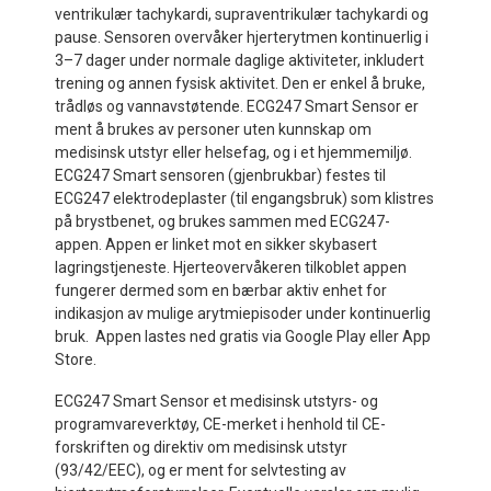
ventrikulær tachykardi, supraventrikulær tachykardi og
pause. Sensoren overvåker hjerterytmen kontinuerlig i
3–7 dager under normale daglige aktiviteter, inkludert
trening og annen fysisk aktivitet. Den er enkel å bruke,
trådløs og vannavstøtende. ECG247 Smart Sensor er
ment å brukes av personer uten kunnskap om
medisinsk utstyr eller helsefag, og i et hjemmemiljø.
ECG247 Smart sensoren (gjenbrukbar) festes til
ECG247 elektrodeplaster (til engangsbruk) som klistres
på brystbenet, og brukes sammen med ECG247-
appen. Appen er linket mot en sikker skybasert
lagringstjeneste. Hjerteovervåkeren tilkoblet appen
fungerer dermed som en bærbar aktiv enhet for
indikasjon av mulige arytmiepisoder under kontinuerlig
bruk. Appen lastes ned gratis via Google Play eller App
Store.
ECG247 Smart Sensor et medisinsk utstyrs- og
programvareverktøy, CE-merket i henhold til CE-
forskriften og direktiv om medisinsk utstyr
(93/42/EEC), og er ment for selvtesting av