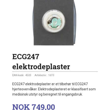
ECG247
elektrodeplaster
EAN-kode:
4503
Artikkelnr.:
1670
ECG247 elektrodeplaster er et tilbehør til ECG247
hjerteovervåker. Elektrodeplasteret er klassifisert som
medisinsk utstyr og beregnet til engangsbruk.
Pris
NOK
749,00