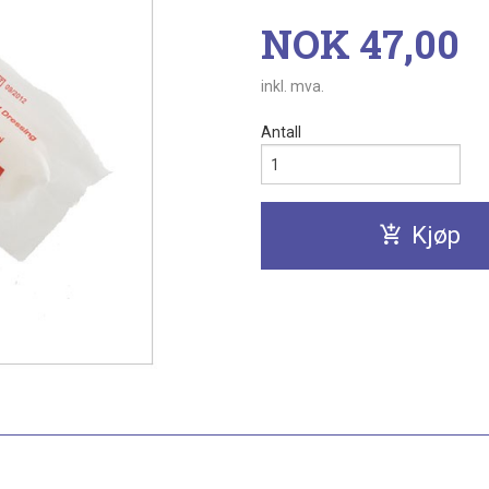
Pris
NOK
47,00
inkl. mva.
Antall
Kjøp