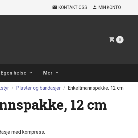
KONTAKT OSS
MIN KONTO
0
Egen helse
Mer
tstyr
Plaster og bandasjer
Enkeltmannspakke, 12 cm
nnspakke, 12 cm
dasje med kompress.