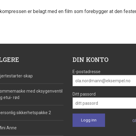
å kompressen er belagt med en film som forebygger at den fester t
LGERE
DIN KONTO
E-postadresse
jertestarter-skap
ommemaske med oksygenventil
Ditt passord
g etui- rød
ersonlig sikkerhetspakke 2
G
ini Anne