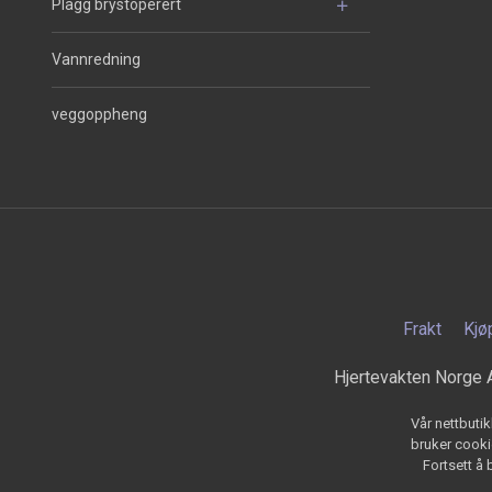
Plagg brystoperert
Vannredning
veggoppheng
Frakt
Kjø
Hjertevakten Norge 
Vår nettbutik
bruker cookie
Fortsett å