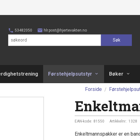
53482050
hlr.post@hjertevakten.no
Søk
erdighetstrening
Førstehjelpsutstyr
Bøker
Forside
Førstehjelpsu
Enkeltma
EAN-kode:
81550
Artikkelnr.:
1328
Enkeltmannspakker er en ban