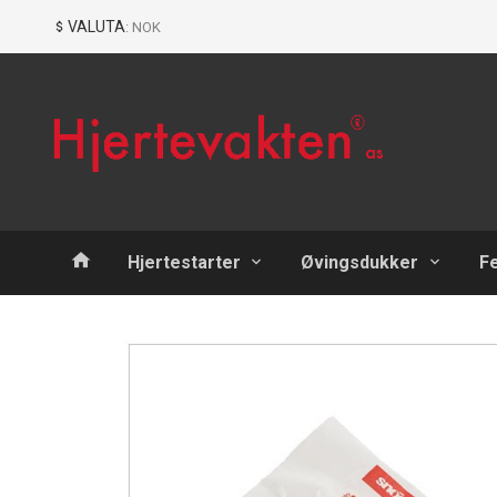
Gå
Lukk
VALUTA
: NOK
til
innholdet
Produkter
Hjertestarter
Øvingsdukker
F