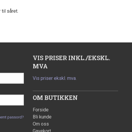
il såret.
VIS PRISER INKL./EKSKL.
MVA
Vis priser ekskl. mva.
OM BUTIKKEN
Forside
Bli kunde
lemt passord?
Om oss
Gavekort