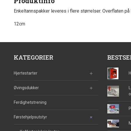
Produktinfo
Enkeltannspakker leveres i flere størrelser. Overflaten p
12cm
KATEGORIER
BESTSE
Hjertestarter
H
Øvingsdukker
L
o
Ferdighetstrening
P
Førstehjelpsutstyr
M