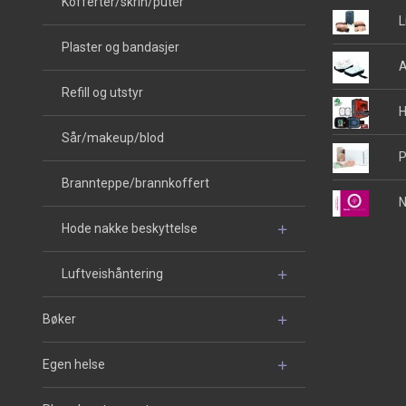
Kofferter/skrin/puter
L
Plaster og bandasjer
A
Refill og utstyr
H
Sår/makeup/blod
P
Brannteppe/brannkoffert
N
Hode nakke beskyttelse
Luftveishåntering
Bøker
Egen helse