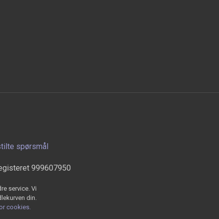
stilte spørsmål
egisteret 999607950
re service. Vi
dlekurven din.
for cookies.