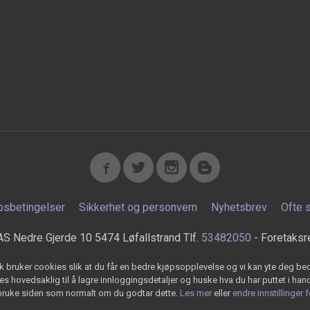
psbetingelser
Sikkerhet og personvern
Nyhetsbrev
Ofte 
AS Nedre Gjerde 10 5474 Løfallstrand Tlf.
53482050
- Foretaksr
k bruker cookies slik at du får en bedre kjøpsopplevelse og vi kan yte deg bed
s hovedsaklig til å lagre innloggingsdetaljer og huske hva du har puttet i han
 bruke siden som normalt om du godtar dette.
Les mer
eller
endre innstillinger 