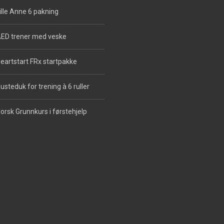
ille Anne 6 pakning
ED trener med veske
eartstart FRx startpakke
usteduk for trening à 6 ruller
orsk Grunnkurs i førstehjelp