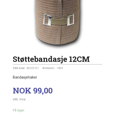
Støttebandasje 12CM
EAN-kode:
06122121
Artikkelnr.:
1454
Bandasjehaker
Pris
NOK
99,00
inkl. mva.
På lager