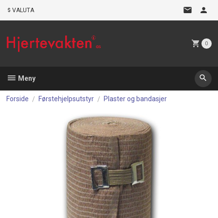
Gå
VALUTA
til
innholdet
0
Meny
Forside
Førstehjelpsutstyr
Plaster og bandasjer