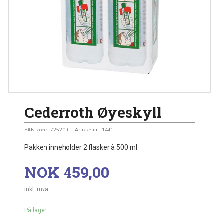
Cederroth Øyeskyll
EAN-kode:
725200
Artikkelnr.:
1441
Pakken inneholder 2 flasker à 500 ml
Pris
NOK
459,00
inkl. mva.
På lager