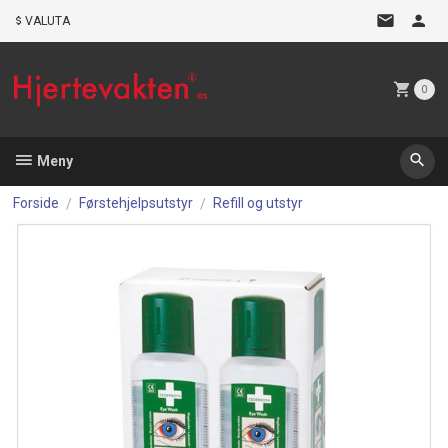
Gå
VALUTA
til
innholdet
0
Meny
Forside
Førstehjelpsutstyr
Refill og utstyr