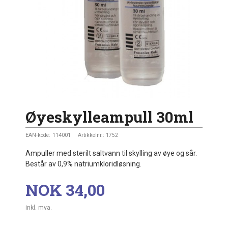
Øyeskylleampull 30ml
EAN-kode:
114001
Artikkelnr.:
1752
Ampuller med sterilt saltvann til skylling av øye og sår.
Består av 0,9% natriumkloridløsning.
Pris
NOK
34,00
inkl. mva.