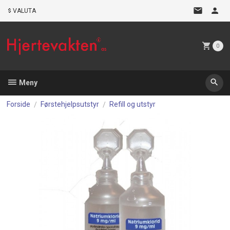
Gå
VALUTA
til
innholdet
0
Meny
Forside
Førstehjelpsutstyr
Refill og utstyr