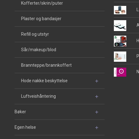
Kofferter/skrin/puter
L
Plaster og bandasjer
A
Refill og utstyr
H
Sår/makeup/blod
P
Brannteppe/brannkoffert
N
Hode nakke beskyttelse
Luftveishåntering
Bøker
Egen helse