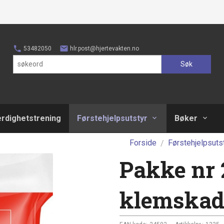
53482050
hlr.post@hjertevakten.no
Søk
erdighetstrening
Førstehjelpsutstyr
Bøker
Forside
Førstehjelpsuts
Pakke nr 
klemskad