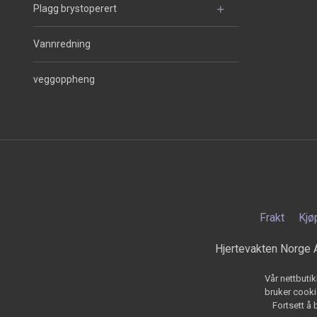
Plagg brystoperert
Vannredning
veggoppheng
Frakt
Kjø
Hjertevakten Norge 
Vår nettbutik
bruker cookie
Fortsett å