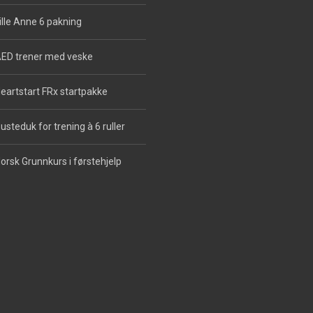
ille Anne 6 pakning
ED trener med veske
eartstart FRx startpakke
usteduk for trening à 6 ruller
orsk Grunnkurs i førstehjelp