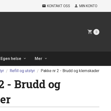
KONTAKT OSS
MIN KONTO
0
Egen helse
Mer
tyr
Refill og utstyr
Pakke nr 2 - Brudd og klemskader
2 - Brudd og
er