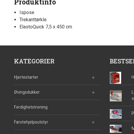
Produktinfo
Ispose
Trekanttørkle
ElastoQuick 7,5 x 450 cm
KATEGORIER
BESTSE
Hjertestarter
H
Øvingsdukker
L
o
Ferdighetstrening
P
Førstehjelpsutstyr
M