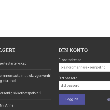
LGERE
DIN KONTO
E-postadresse
jertestarter-skap
ommemaske med oksygenventil
Ditt passord
g etui- rød
ersonlig sikkerhetspakke 2
G
ini Anne