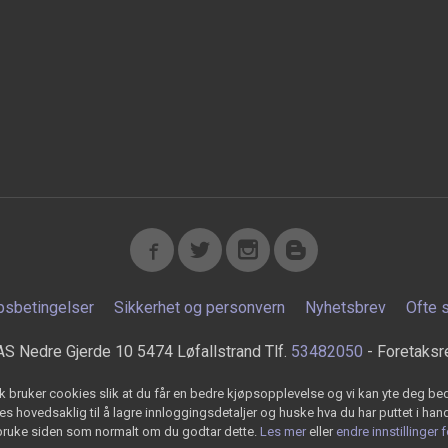
psbetingelser
Sikkerhet og personvern
Nyhetsbrev
Ofte 
AS Nedre Gjerde 10 5474 Løfallstrand Tlf.
53482050
- Foretaksr
k bruker cookies slik at du får en bedre kjøpsopplevelse og vi kan yte deg bed
s hovedsaklig til å lagre innloggingsdetaljer og huske hva du har puttet i han
 bruke siden som normalt om du godtar dette.
Les mer
eller
endre innstillinger 