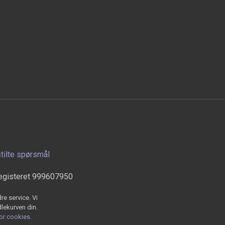
stilte spørsmål
egisteret 999607950
re service. Vi
dlekurven din.
for cookies.