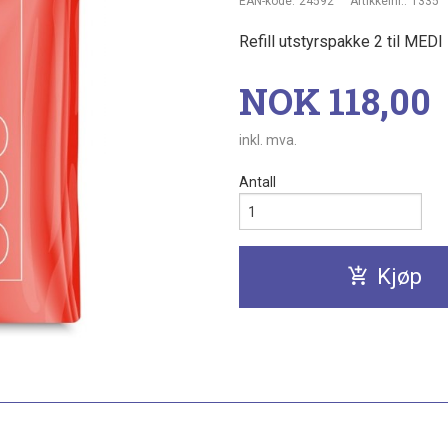
EAN-kode:
24592
Artikkelnr.:
1335
Refill utstyrspakke 2 til MED
Pris
NOK
118,00
inkl. mva.
Antall
Kjøp