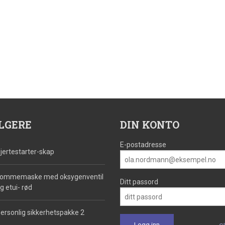
LGERE
DIN KONTO
E-postadresse
jertestarter-skap
ommemaske med oksygenventil
Ditt passord
g etui- rød
ersonlig sikkerhetspakke 2