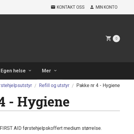
KONTAKT OSS
MIN KONTO
0
Egen helse
Mer
rstehjelpsutstyr
Refill og utstyr
Pakke nr 4 - Hygiene
4 - Hygiene
I FIRST AID førstehjelpskoffert medium størrelse.