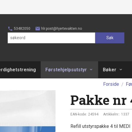
53482050
hlr.post@hjertevakten.no
Søk
erdighetstrening
Førstehjelpsutstyr
Bøker
Forside
Fø
Pakke nr 
EAN-kode:
24594
Artikkelnr.:
1337
Refill utstyrspakke 4 til MED