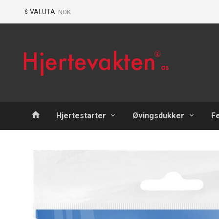
Gå
Lukk
VALUTA
: NOK
til
innholdet
Produkter
Hjertestarter
Øvingsdukker
F