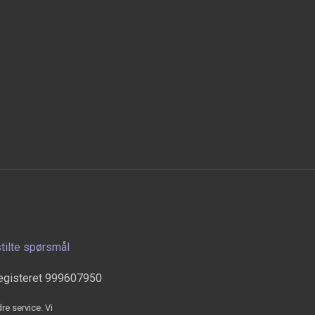
stilte spørsmål
egisteret 999607950
re service. Vi