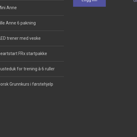
G
ini Anne
ille Anne 6 pakning
ED trener med veske
eartstart FRx startpakke
usteduk for trening à 6 ruller
orsk Grunnkurs i førstehjelp