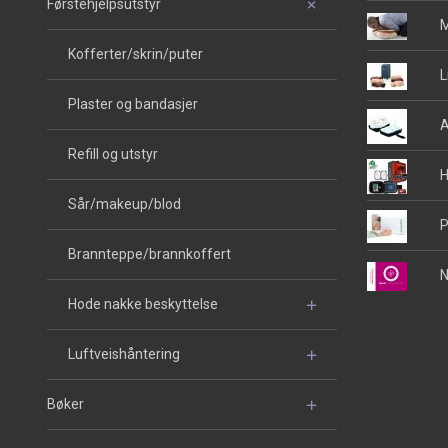
Førstehjelpsutstyr
M
Kofferter/skrin/puter
L
Plaster og bandasjer
A
Refill og utstyr
H
Sår/makeup/blod
P
Brannteppe/brannkoffert
N
Hode nakke beskyttelse
Luftveishåntering
Bøker