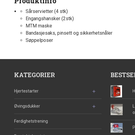
Produktinfo
Sårservietter (4 stk)
Engangshansker (2stk)
MTM maske
Bandasjesaks, pinsett og sikkerhetsnåler
Søppelposer
KATEGORIER
BESTSE
Hjertestarter
H
Øvingsdukker
L
o
Ferdighetstrening
P