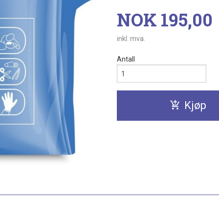
Pris
NOK
195,00
inkl. mva.
Antall
Kjøp