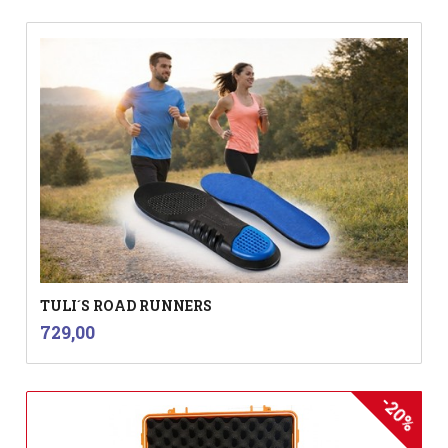
TULI´S ROAD RUNNERS
inkl.
Pris
729,00
mva.
-20%