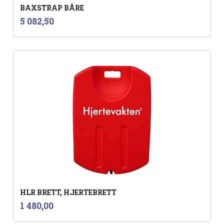
BAXSTRAP BÅRE
inkl.
Pris
5 082,50
mva.
HLR BRETT, HJERTEBRETT
inkl.
Pris
1 480,00
mva.