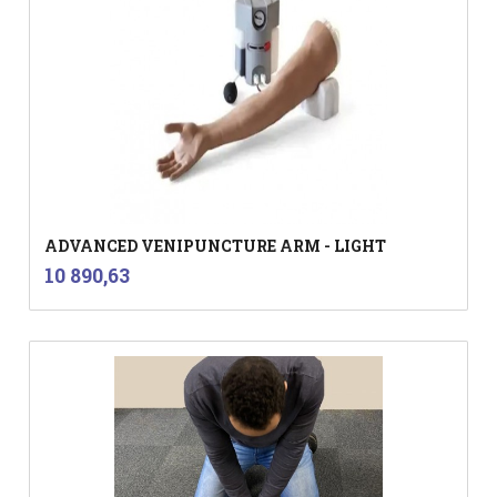
ADVANCED VENIPUNCTURE ARM - LIGHT
inkl.
Pris
10 890,63
mva.