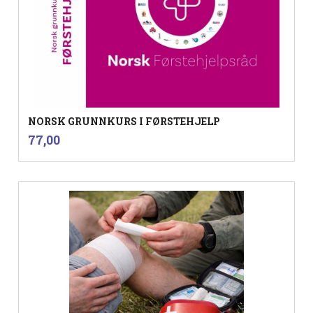
NORSK GRUNNKURS I FØRSTEHJELP
inkl.
Pris
77,00
mva.