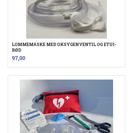
LOMMEMASKE MED OKSYGENVENTIL OG ETUI-
RØD
inkl.
Pris
97,00
mva.