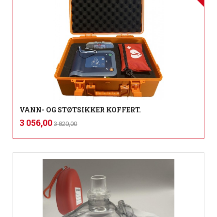
VANN- OG STØTSIKKER KOFFERT.
Rabatt
inkl.
Tilbud
3 056,00
3 820,00
mva.