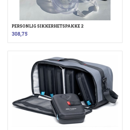
PERSONLIG SIKKERHETSPAKKE 2
inkl.
Pris
308,75
mva.