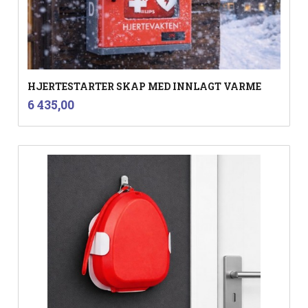
HJERTESTARTER SKAP MED INNLAGT VARME
inkl.
Pris
6 435,00
mva.