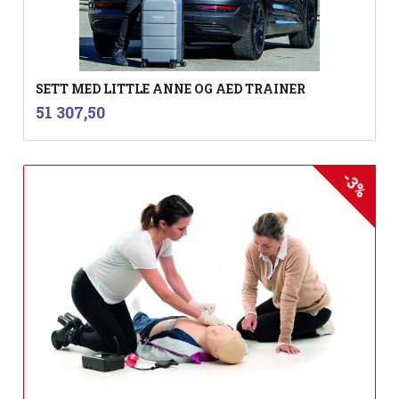
SETT MED LITTLE ANNE OG AED TRAINER
inkl.
Pris
51 307,50
mva.
-3%