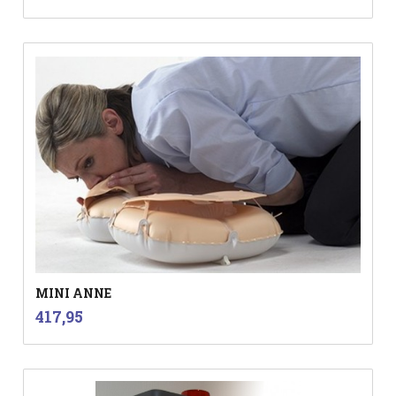
MINI ANNE
inkl.
Pris
417,95
mva.