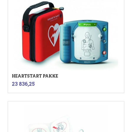
HEARTSTART PAKKE
inkl.
Pris
23 836,25
mva.