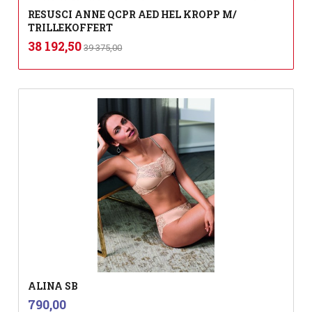
RESUSCI ANNE QCPR AED HEL KROPP M/
TRILLEKOFFERT
Rabatt
inkl.
Tilbud
38 192,50
39 375,00
mva.
ALINA SB
inkl.
Pris
790,00
mva.