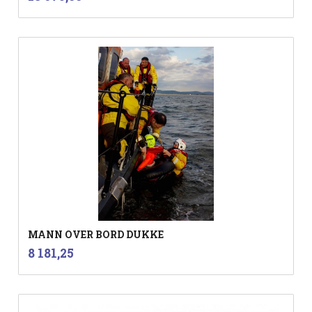
mva.
MANN OVER BORD DUKKE
inkl.
Pris
8 181,25
mva.