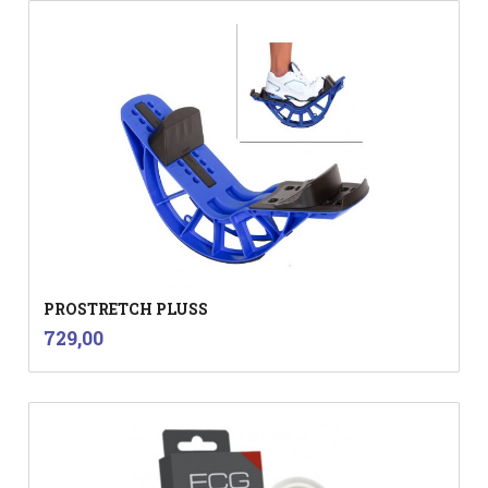
PROSTRETCH PLUSS
inkl.
Pris
729,00
mva.