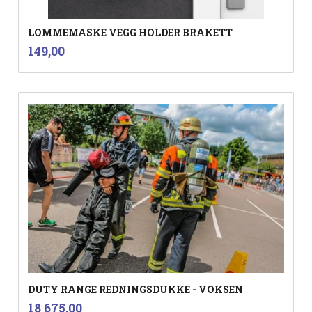
LOMMEMASKE VEGG HOLDER BRAKETT
inkl.
Pris
149,00
mva.
DUTY RANGE REDNINGSDUKKE - VOKSEN
inkl.
Pris
18 675,00