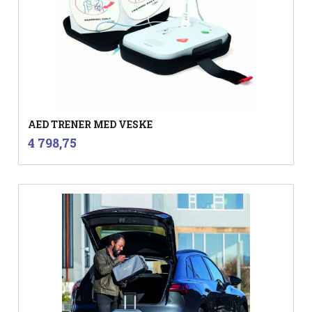
AED TRENER MED VESKE
inkl.
Pris
4 798,75
mva.