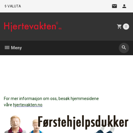
Gå
VALUTA
til
innholdet
0
Meny
For mer informasjon om oss, besøk hjemmesidene
våre
hjertevakten.no