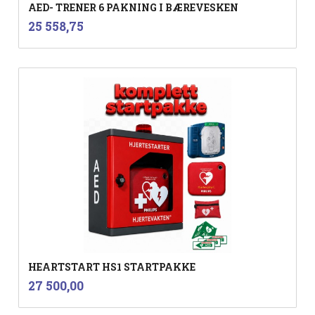
AED- TRENER 6 PAKNING I BÆREVESKEN
inkl.
Pris
25 558,75
mva.
HEARTSTART HS1 STARTPAKKE
inkl.
Pris
27 500,00
mva.