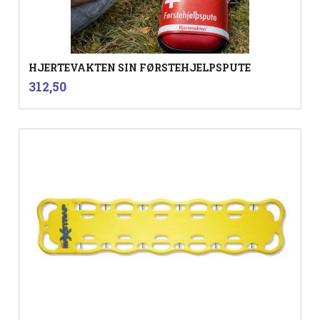
HJERTEVAKTEN SIN FØRSTEHJELPSPUTE
inkl.
Pris
312,50
mva.