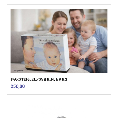
FØRSTEHJELPSSKRIN, BARN
inkl.
Pris
250,00
mva.