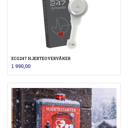
ECG247 HJERTEOVERVÅKER
inkl.
Pris
1 990,00
mva.