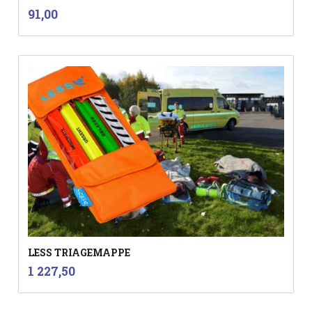
inkl.
Pris
91,00
mva.
LESS TRIAGEMAPPE
inkl.
Pris
1 227,50
mva.