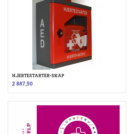
HJERTESTARTER-SKAP
inkl.
Pris
2 887,50
mva.