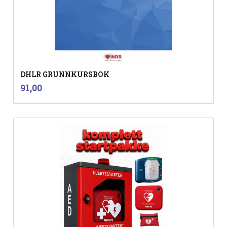
DHLR GRUNNKURSBOK
inkl.
Pris
91,00
mva.