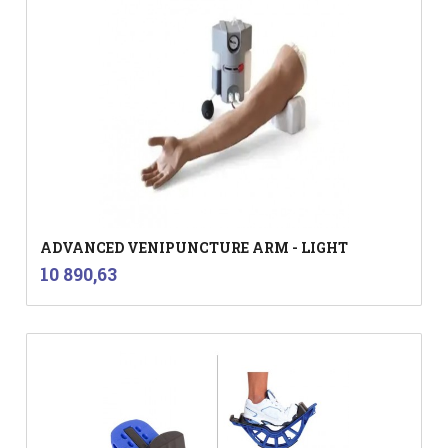
ADVANCED VENIPUNCTURE ARM - LIGHT
inkl.
Pris
10 890,63
mva.