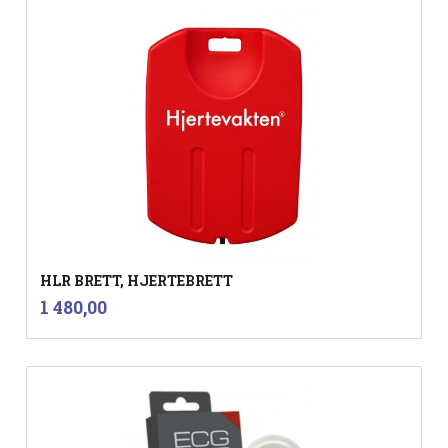
HLR BRETT, HJERTEBRETT
inkl.
Pris
1 480,00
mva.