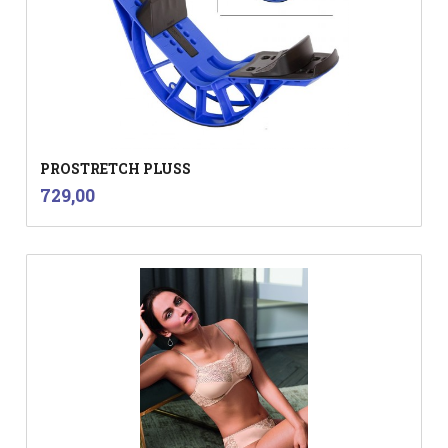
PROSTRETCH PLUSS
inkl.
Pris
729,00
mva.