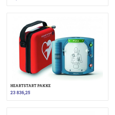
mva.
HEARTSTART PAKKE
inkl.
Pris
23 836,25
mva.