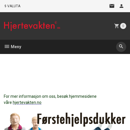
Gå
VALUTA
til
innholdet
0
Meny
For mer informasjon om oss, besøk hjemmesidene
våre
hjertevakten.no