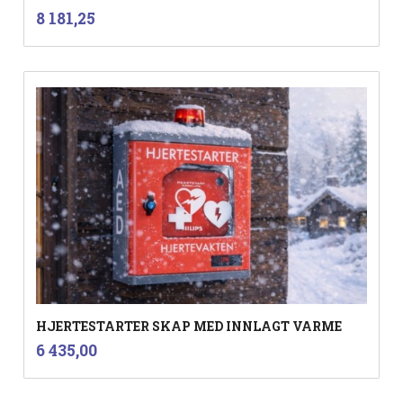
inkl.
Pris
8 181,25
mva.
HJERTESTARTER SKAP MED INNLAGT VARME
inkl.
Pris
6 435,00
mva.