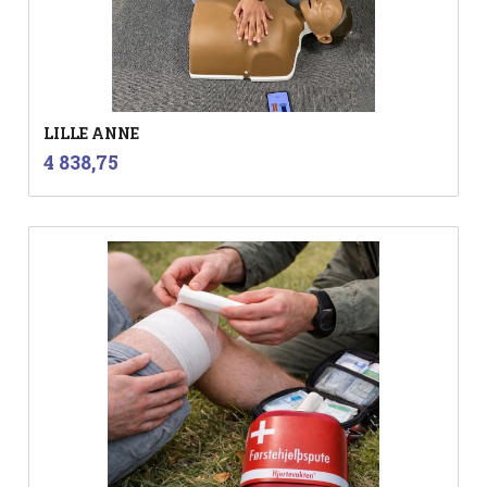
LILLE ANNE
inkl.
Pris
4 838,75
mva.