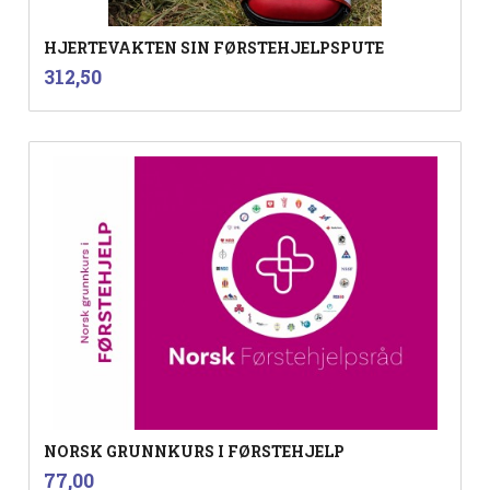
HJERTEVAKTEN SIN FØRSTEHJELPSPUTE
inkl.
Pris
312,50
mva.
NORSK GRUNNKURS I FØRSTEHJELP
inkl.
Pris
77,00