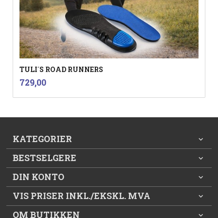
TULI´S ROAD RUNNERS
inkl.
Pris
729,00
mva.
KATEGORIER
BESTSELGERE
DIN KONTO
VIS PRISER INKL./EKSKL. MVA
OM BUTIKKEN