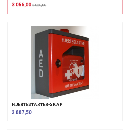
Rabatt
inkl.
Tilbud
3 056,00
3 820,00
mva.
HJERTESTARTER-SKAP
inkl.
Pris
2 887,50
mva.