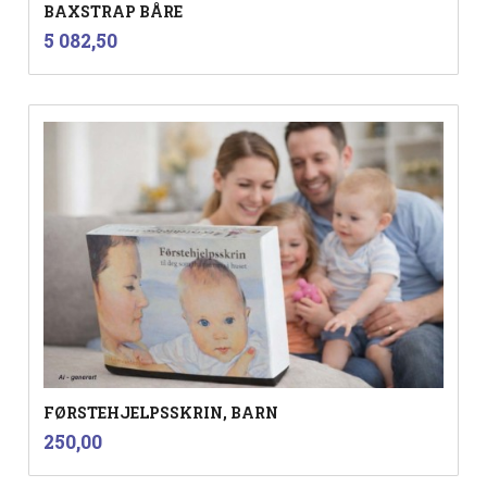
BAXSTRAP BÅRE
inkl.
Pris
5 082,50
mva.
FØRSTEHJELPSSKRIN, BARN
inkl.
Pris
250,00
mva.