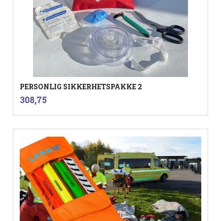
PERSONLIG SIKKERHETSPAKKE 2
inkl.
Pris
308,75
mva.