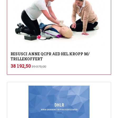
RESUSCI ANNE QCPR AED HEL KROPP M/
TRILLEKOFFERT
Rabatt
inkl.
Tilbud
38 192,50
39 375,00
mva.