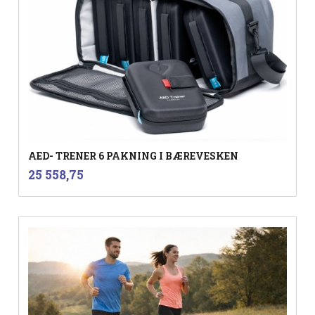
AED- TRENER 6 PAKNING I BÆREVESKEN
inkl.
Pris
25 558,75
mva.