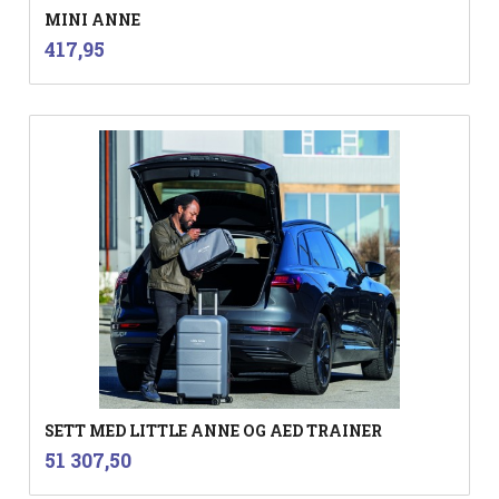
MINI ANNE
inkl.
Pris
417,95
mva.
SETT MED LITTLE ANNE OG AED TRAINER
inkl.
Pris
51 307,50
mva.