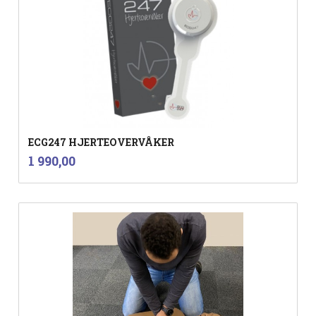
ECG247 HJERTEOVERVÅKER
inkl.
Pris
1 990,00
mva.