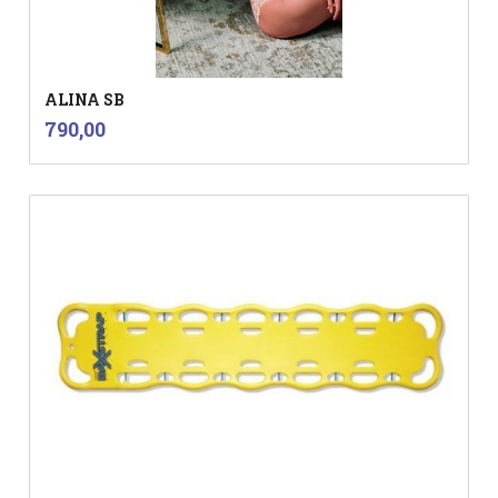
ALINA SB
inkl.
Pris
790,00
mva.