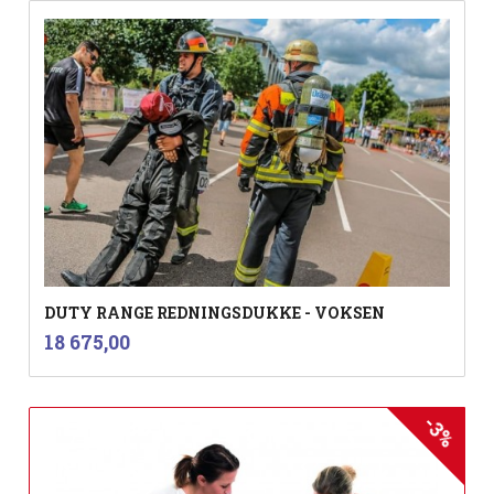
DUTY RANGE REDNINGSDUKKE - VOKSEN
inkl.
Pris
18 675,00
mva.
-3%