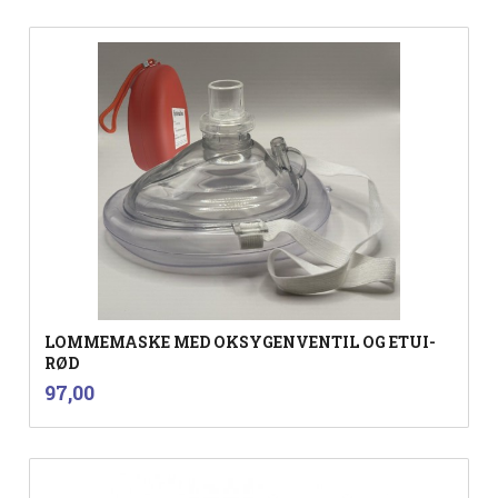
LOMMEMASKE MED OKSYGENVENTIL OG ETUI-
RØD
inkl.
Pris
97,00
mva.