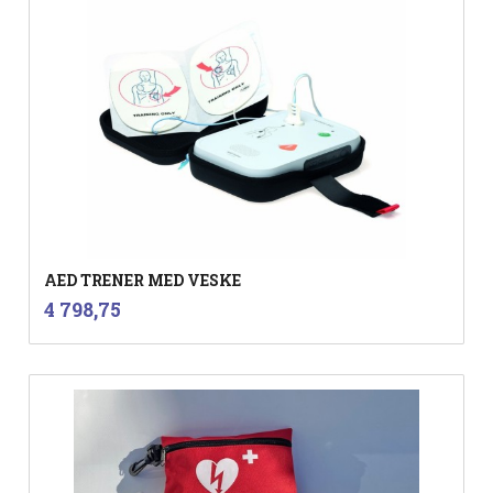
AED TRENER MED VESKE
inkl.
Pris
4 798,75
mva.