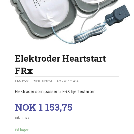
Elektroder Heartstart
FRx
EAN-kode:
989803139261
Artikkelnr.:
414
Elektroder som passer til FRX hjertestarter
Pris
NOK
1 153,75
inkl. mva.
På lager