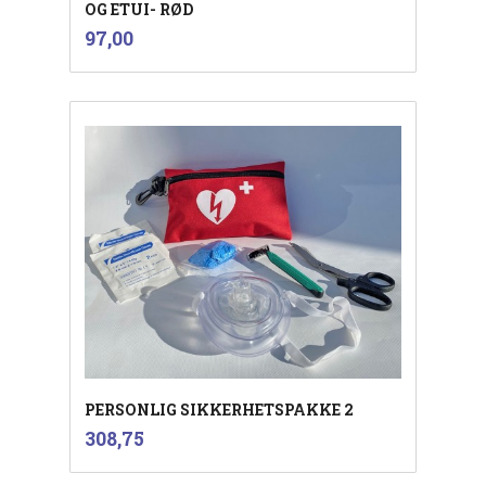
OG ETUI- RØD
inkl.
Pris
97,00
mva.
PERSONLIG SIKKERHETSPAKKE 2
inkl.
Pris
308,75
mva.