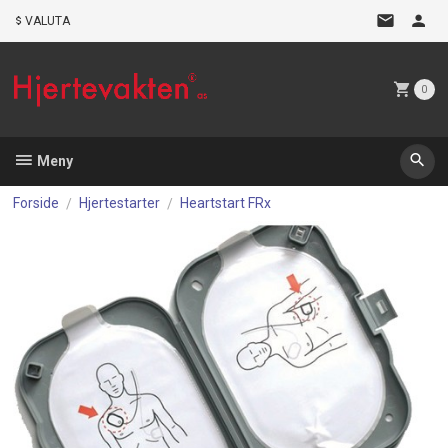
Gå
VALUTA
til
innholdet
0
Meny
Forside
Hjertestarter
Heartstart FRx