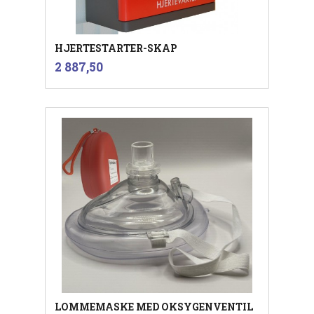
HJERTESTARTER-SKAP
inkl.
Pris
2 887,50
mva.
LOMMEMASKE MED OKSYGENVENTIL