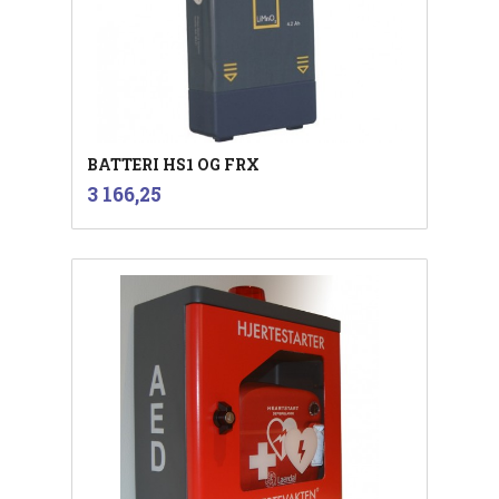
BATTERI HS1 OG FRX
inkl.
Pris
3 166,25
mva.