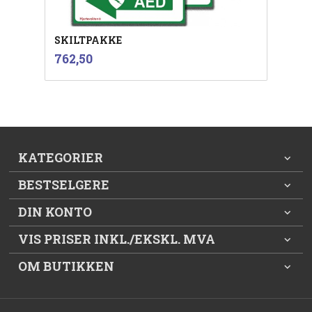
SKILTPAKKE
inkl.
Pris
762,50
mva.
KATEGORIER
BESTSELGERE
DIN KONTO
VIS PRISER INKL./EKSKL. MVA
OM BUTIKKEN