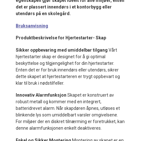
egenskapen gjør skapet ideelt for alle miljøer, enten
det er plassert innendørs i et kontorbygg eller
utendørs på en skolegård.
Bruksanvisning
Produktbeskrivelse for Hjertestarter- Skap
Sikker oppbevaring med umiddelbar tilgang
Vårt
hjertestarter skap er designet for å gi optimal
beskyttelse og tilgjengelighet for din hjertestarter.
Enten det er for bruk innendørs eller utendørs, sikrer
dette skapet at hjertestarteren er trygt oppbevart og
klar til bruk i nødstilfeller.
Innovativ Alarmfunksjon
Skapet er konstruert av
robust metall og kommer med en integrert,
batteridrevet alarm. Når skapdøren åpnes, utløses et
blinkende lys som umiddelbart varsler omgivelsene.
For miljøer der en diskret tilnærming er foretrukket, kan
denne alarmfunksjonen enkelt deaktiveres.
Enkel og Sikker Montering
Montering av skapet er en