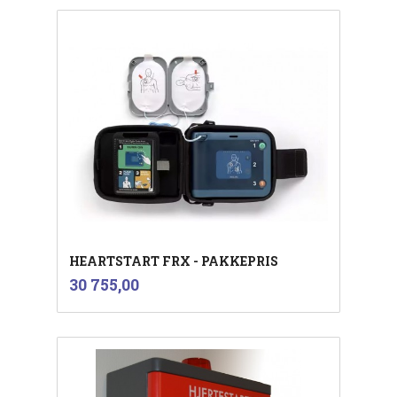
HEARTSTART FRX - PAKKEPRIS
inkl.
Pris
30 755,00
mva.