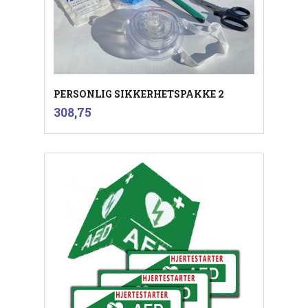
PERSONLIG SIKKERHETSPAKKE 2
inkl.
Pris
308,75
mva.