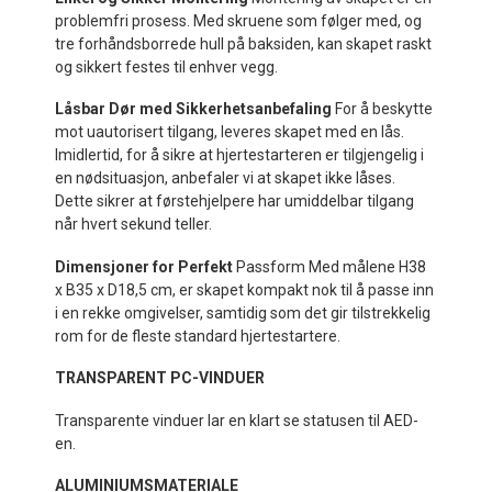
problemfri prosess. Med skruene som følger med, og
tre forhåndsborrede hull på baksiden, kan skapet raskt
og sikkert festes til enhver vegg.
Låsbar Dør med Sikkerhetsanbefaling
For å beskytte
mot uautorisert tilgang, leveres skapet med en lås.
Imidlertid, for å sikre at hjertestarteren er tilgjengelig i
en nødsituasjon, anbefaler vi at skapet ikke låses.
Dette sikrer at førstehjelpere har umiddelbar tilgang
når hvert sekund teller.
Dimensjoner for Perfekt
Passform
Med målene H38
x B35 x D18,5 cm, er skapet kompakt nok til å passe inn
i en rekke omgivelser, samtidig som det gir tilstrekkelig
rom for de fleste standard hjertestartere.
TRANSPARENT PC-VINDUER
Transparente vinduer lar en klart se statusen til AED-
en.
ALUMINIUMSMATERIALE