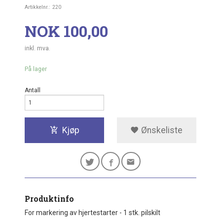
Artikkelnr.:
220
Pris
NOK
100,00
inkl. mva.
På lager
Antall
Kjøp
Ønskeliste
Produktinfo
For markering av hjertestarter - 1 stk. pilskilt