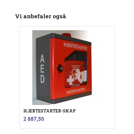
Vi anbefaler også
HJERTESTARTER-SKAP
inkl.
Pris
2 887,50
mva.