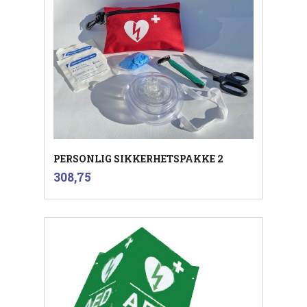
PERSONLIG SIKKERHETSPAKKE 2
inkl.
Pris
308,75
mva.