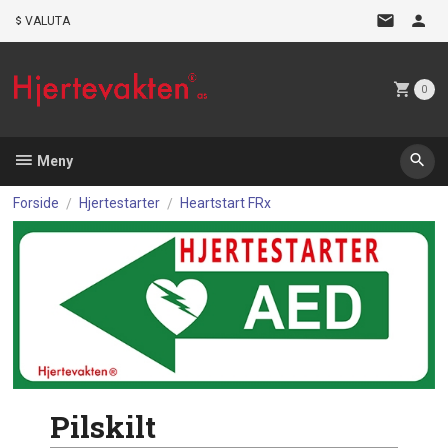
Gå
VALUTA
til
innholdet
0
Meny
Forside
Hjertestarter
Heartstart FRx
Pilskilt