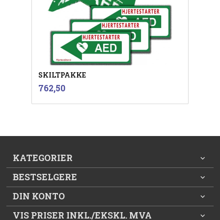
SKILTPAKKE
inkl.
Pris
762,50
mva.
KATEGORIER
BESTSELGERE
DIN KONTO
VIS PRISER INKL./EKSKL. MVA