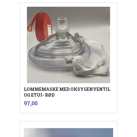
LOMMEMASKE MED OKSYGENVENTIL
OG ETUI- RØD
inkl.
Pris
97,00
mva.