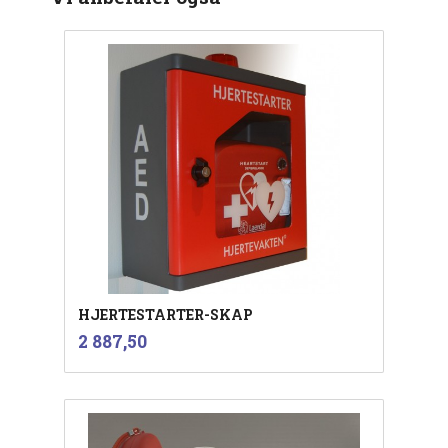
HJERTESTARTER-SKAP
inkl.
Pris
2 887,50
mva.