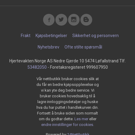
Frakt
Kjøpsbetingelser
Sikkerhet og personvern
Nyhetsbrev
Ofte stilte spørsmål
Hjertevakten Norge AS Nedre Gjerde 10 5474 Løfallstrand Tlf.
53482050
- Foretaksregisteret 999607950
Vår nettbutikk bruker cookies slik at
du får en bedre kjøpsopplevelse og
vi kan yte deg bedre service. Vi
bruker cookies hovedsaklig til å
lagre innloggingsdetaljer og huske
hva du har puttet i handlekurven din.
Fortsett å bruke siden som normalt
om du godtar dette.
Les mer
eller
endre innstillinger for cookies.
Powered by
24Nettbutikk