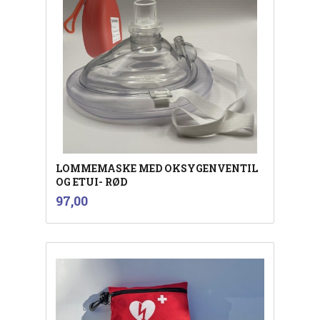
LOMMEMASKE MED OKSYGENVENTIL
OG ETUI- RØD
inkl.
Pris
97,00
mva.