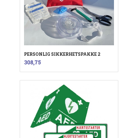
PERSONLIG SIKKERHETSPAKKE 2
inkl.
Pris
308,75
mva.