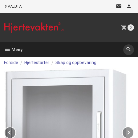
Gå
VALUTA
til
innholdet
0
Meny
Forside
Hjertestarter
Skap og oppbevaring
Prev
N