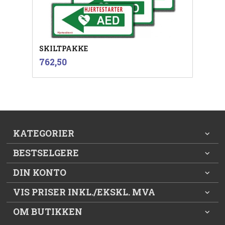
SKILTPAKKE
inkl.
Pris
762,50
mva.
KATEGORIER
BESTSELGERE
DIN KONTO
VIS PRISER INKL./EKSKL. MVA
OM BUTIKKEN