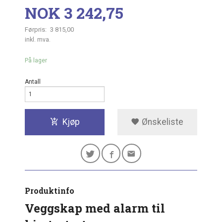
Tilbud
NOK
3 242,75
Førpris:
3 815,00
Rabatt
inkl. mva.
På lager
Antall
Kjøp
Ønskeliste
Produktinfo
Veggskap med alarm til