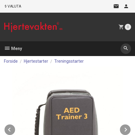
Gå
VALUTA
til
innholdet
0
Meny
Forside
Hjertestarter
Treningsstarter
Prev
N