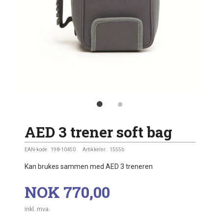
AED 3 trener soft bag
EAN-kode:
198-10450
Artikkelnr.:
1555b
Kan brukes sammen med AED 3 treneren
Pris
NOK
770,00
inkl. mva.