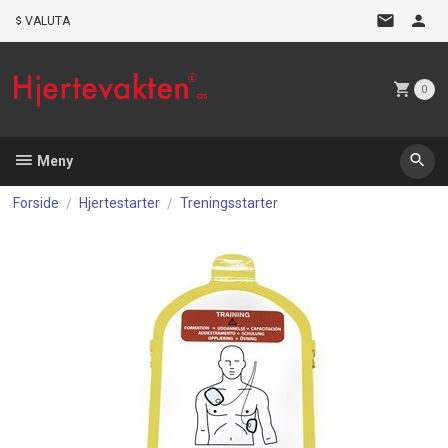
Gå
VALUTA
til
innholdet
0
Meny
Forside
Hjertestarter
Treningsstarter