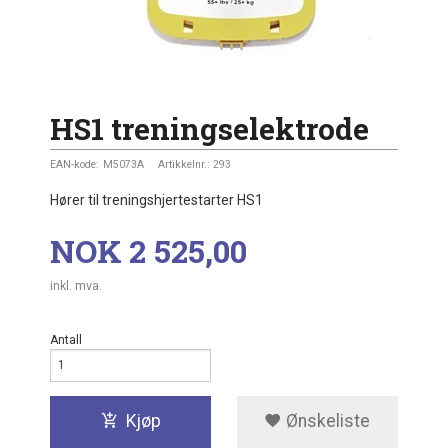
HS1 treningselektrode
EAN-kode:
M5073A
Artikkelnr.:
293
Hører til treningshjertestarter HS1
Pris
NOK
2 525,00
inkl. mva.
Antall
Kjøp
Ønskeliste