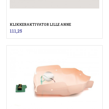
KLIKKERAKTIVATOR LILLE ANNE
inkl.
Pris
111,25
mva.