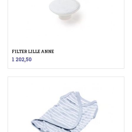
FILTER LILLE ANNE
inkl.
Pris
1 202,50
mva.