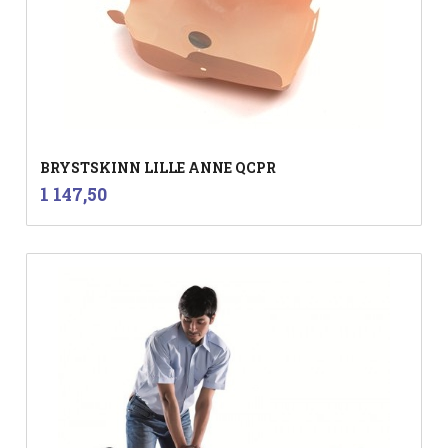
BRYSTSKINN LILLE ANNE QCPR
inkl.
Pris
1 147,50
mva.