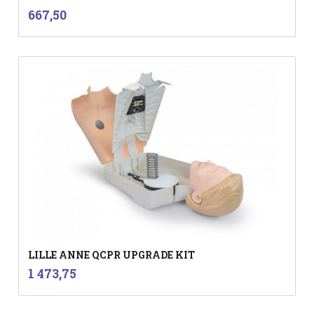
inkl.
Pris
667,50
mva.
LILLE ANNE QCPR UPGRADE KIT
inkl.
Pris
1 473,75
mva.