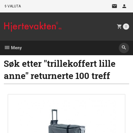
Gå
VALUTA
til
innholdet
0
Meny
Søk etter "trillekoffert lille
anne" returnerte 100 treff