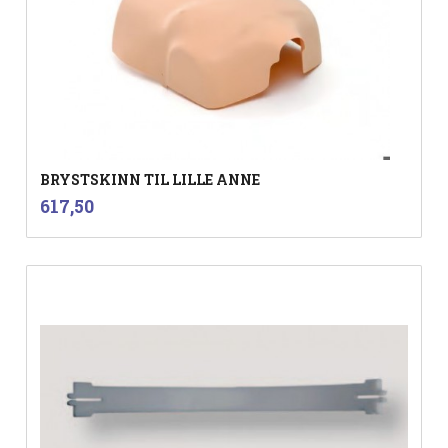
BRYSTSKINN TIL LILLE ANNE
inkl.
Pris
617,50
mva.