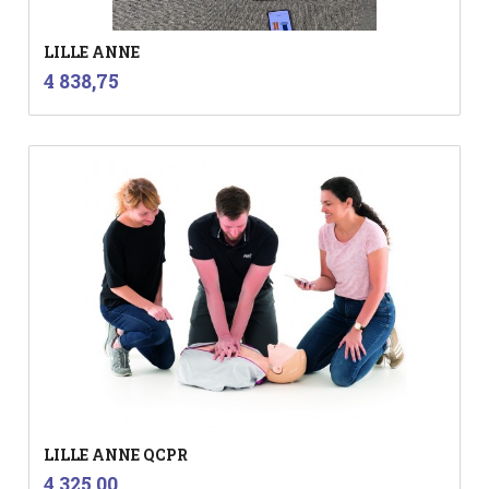
LILLE ANNE
inkl.
Pris
4 838,75
mva.
LILLE ANNE QCPR
inkl.
Pris
4 325,00