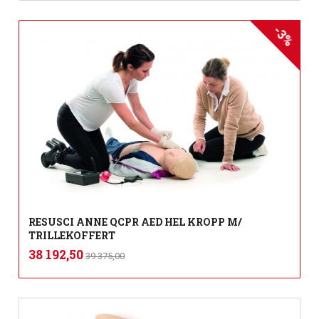
-3%
RESUSCI ANNE QCPR AED HEL KROPP M/
TRILLEKOFFERT
Rabatt
inkl.
Tilbud
38 192,50
39 375,00
mva.