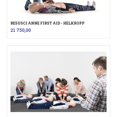
RESUSCI ANNE FIRST AID - HELKROPP
inkl.
Pris
21 750,00
mva.