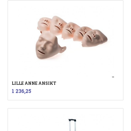
LILLE ANNE ANSIKT
inkl.
Pris
1 236,25
mva.