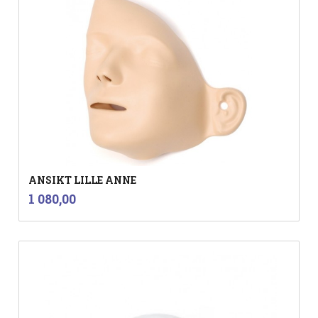
ANSIKT LILLE ANNE
inkl.
Pris
1 080,00
mva.