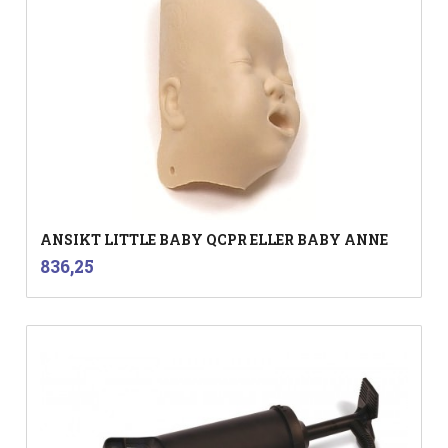
ANSIKT LITTLE BABY QCPR ELLER BABY ANNE
inkl.
Pris
836,25
mva.