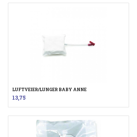
LUFTVEIER/LUNGER BABY ANNE
inkl.
Pris
13,75
mva.