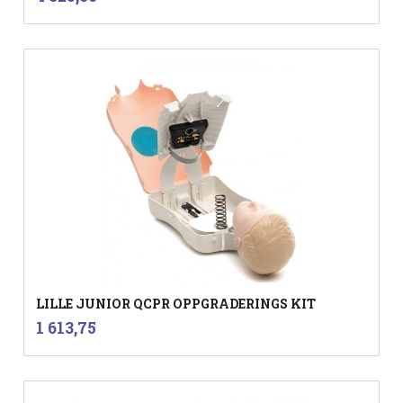
mva.
LILLE JUNIOR QCPR OPPGRADERINGS KIT
inkl.
Pris
1 613,75
mva.