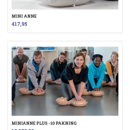
MINI ANNE
inkl.
Pris
417,95
mva.
MINIANNE PLUS -10 PAKNING
inkl.