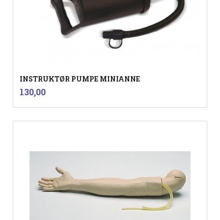
INSTRUKTØR PUMPE MINIANNE
inkl.
Pris
130,00
mva.