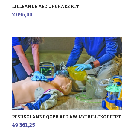
LILLEANNE AED UPGRADE KIT
inkl.
Pris
2 095,00
mva.
RESUSCI ANNE QCPR AED AW M/TRILLEKOFFERT
inkl.
Pris
49 361,25
mva.