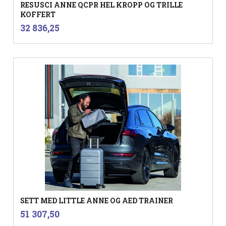
RESUSCI ANNE QCPR HEL KROPP OG TRILLE
KOFFERT
inkl.
Pris
32 836,25
mva.
SETT MED LITTLE ANNE OG AED TRAINER
inkl.
Pris
51 307,50
mva.