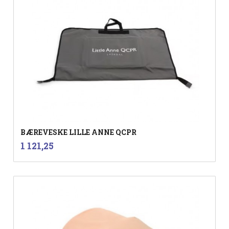
BÆREVESKE LILLE ANNE QCPR
inkl.
Pris
1 121,25
mva.