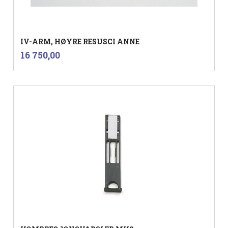
IV-ARM, HØYRE RESUSCI ANNE
inkl.
Pris
16 750,00
mva.