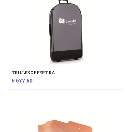
TRILLEKOFFERT RA
inkl.
Pris
5 677,50
mva.