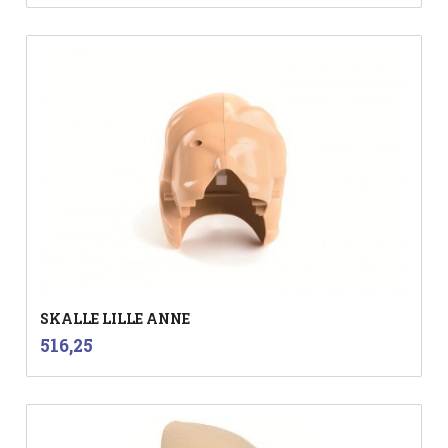
SKALLE LILLE ANNE
inkl.
Pris
516,25
mva.