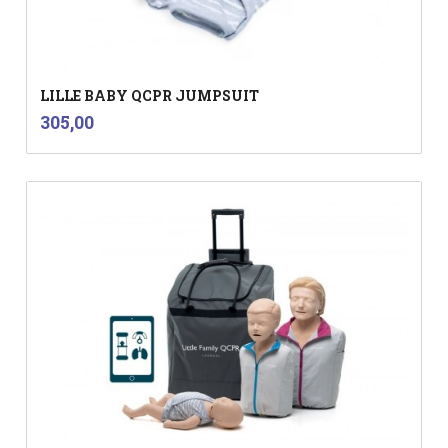
LILLE BABY QCPR JUMPSUIT
inkl.
Pris
305,00
mva.