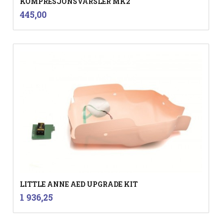
KOMPRESJONSVARSLER MK2
inkl.
Pris
445,00
mva.
LITTLE ANNE AED UPGRADE KIT
inkl.
Pris
1 936,25
mva.