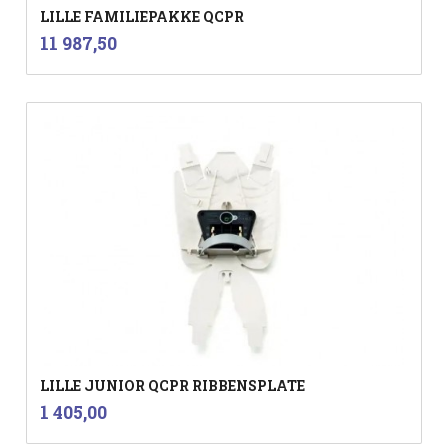
LILLE FAMILIEPAKKE QCPR
inkl.
Pris
11 987,50
mva.
LILLE JUNIOR QCPR RIBBENSPLATE
inkl.
Pris
1 405,00
mva.