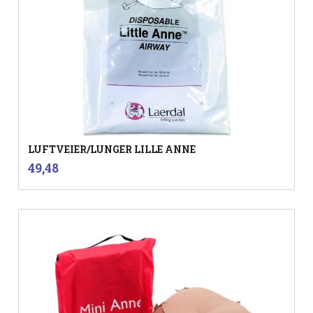
LUFTVEIER/LUNGER LILLE ANNE
inkl.
Pris
49,48
mva.