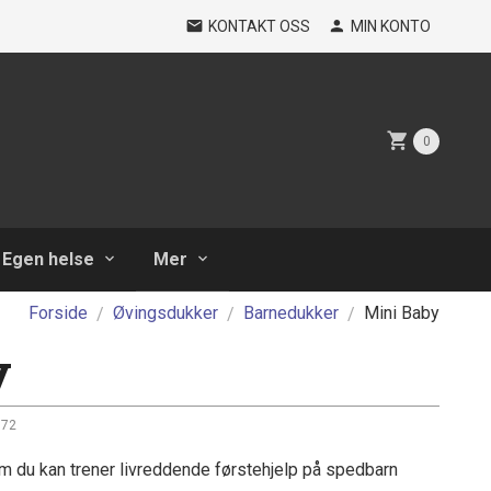
KONTAKT OSS
MIN KONTO
0
Egen helse
Mer
Forside
Øvingsdukker
Barnedukker
Mini Baby
y
672
om du kan trener livreddende førstehjelp på spedbarn