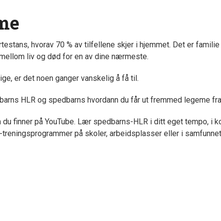
me
testans, hvorav 70 % av tilfellene skjer i hjemmet. Det er famili
en mellom liv og død for en av dine nærmeste.
ge, er det noen ganger vanskelig å få til.
barns HLR og spedbarns hvordann du får ut fremmed legeme fra
 du finner på YouTube. Lær spedbarns-HLR i ditt eget tempo, i k
LR-treningsprogrammer på skoler, arbeidsplasser eller i samfunnet