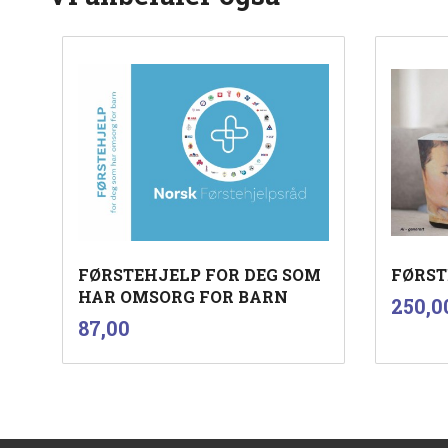
FØRSTEHJELP FOR DEG SOM
FØRST
HAR OMSORG FOR BARN
Pris
250,0
inkl.
Pris
87,00
mva.
Kjøp