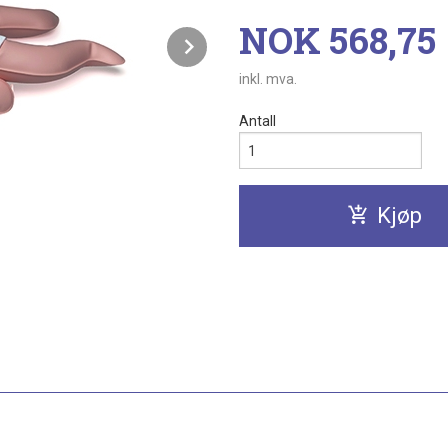
Pris
NOK
568,75
Next
inkl. mva.
Antall
Kjøp