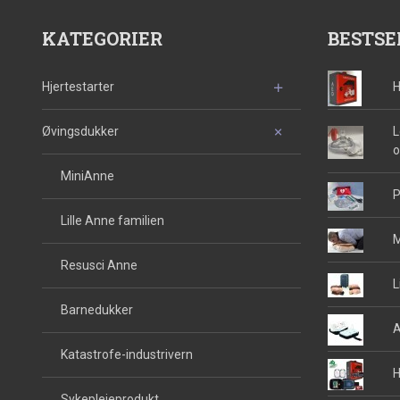
KATEGORIER
BESTSE
Hjertestarter
H
Øvingsdukker
L
o
MiniAnne
P
Lille Anne familien
M
Resusci Anne
L
Barnedukker
A
Katastrofe-industrivern
H
Sykepleieprodukt