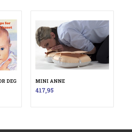
OR DEG
MINI ANNE
inkl.
Pris
417,95
mva.
Kjøp