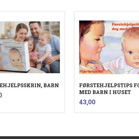
EHJELPSSKRIN, BARN
FØRSTEHJELPSTIPS F
MED BARN I HUSET
inkl.
0
mva.
inkl.
Pris
43,00
mva.
Kjøp
Kjøp