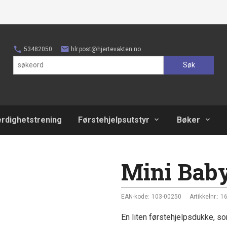
53482050
hlr.post@hjertevakten.no
Søk
erdighetstrening
Førstehjelpsutstyr
Bøker
Mini Bab
EAN-kode:
103-00250
Artikkelnr.:
1
En liten førstehjelpsdukke, s