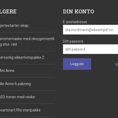
LGERE
DIN KONTO
E-postadresse
jertestarter-skap
ommemaske med oksygenventil
Ditt passord
g etui- rød
ersonlig sikkerhetspakke 2
G
ini Anne
ille Anne 6 pakning
ED trener med veske
eartstart FRx startpakke