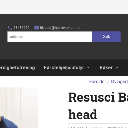
53482050
hlr.post@hjertevakten.no
Søk
erdighetstrening
Førstehjelpsutstyr
Bøker
Forside
Øvingsd
Resusci 
head