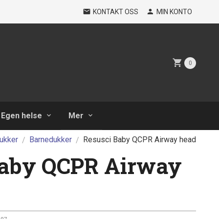
KONTAKT OSS
MIN KONTO
0
Egen helse
Mer
ukker
Barnedukker
Resusci Baby QCPR Airway head
Baby QCPR Airway