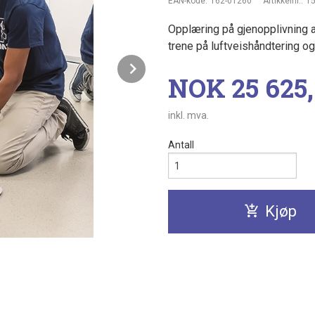
EAN-kode:
162-01260
Artikkelnr.:
1
Opplæring på gjenopplivning av
trene på luftveishåndtering og
Next
Pris
NOK
25 625
inkl. mva.
Antall
Kjøp