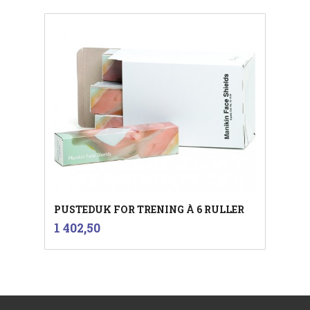
PUSTEDUK FOR TRENING À 6 RULLER
inkl.
Pris
1 402,50
mva.