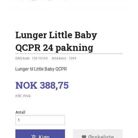
Lunger Little Baby
QCPR 24 pakning
EAN-kode:
133-10150
Artikkelnr.:
1594
Lunger til Little Baby QCPR
Pris
NOK
388,75
inkl. mva.
Antall
Kjøp
Ønskeliste