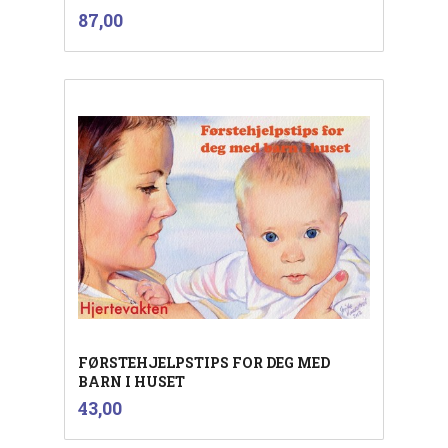
inkl.
Pris
87,00
mva.
FØRSTEHJELPSTIPS FOR DEG MED
BARN I HUSET
inkl.
Pris
43,00
mva.