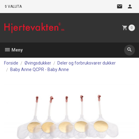
Gå
VALUTA
til
innholdet
0
Meny
Forside
Øvingsdukker
Deler og forbruksvarer dukker
Baby Anne QCPR - Baby Anne